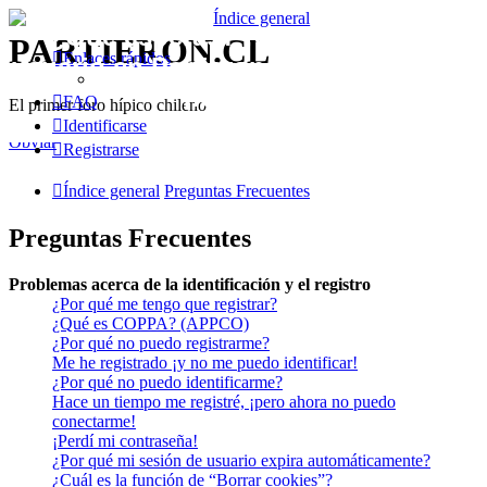
¿Qué esperas? Regístrate como
PARTIERON.CL
Enlaces rápidos
usuario en Partieron.cl y participa con
nosotros!!
FAQ
El primer foro hípico chileno
Identificarse
Obviar
Registrarse
Índice general
Preguntas Frecuentes
Preguntas Frecuentes
Problemas acerca de la identificación y el registro
¿Por qué me tengo que registrar?
¿Qué es COPPA? (APPCO)
¿Por qué no puedo registrarme?
Me he registrado ¡y no me puedo identificar!
¿Por qué no puedo identificarme?
Hace un tiempo me registré, ¡pero ahora no puedo
conectarme!
¡Perdí mi contraseña!
¿Por qué mi sesión de usuario expira automáticamente?
¿Cuál es la función de “Borrar cookies”?