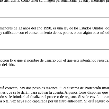
o disfrutaría, como tener su imagen personalizada (avatar), mensajes pr
es de 13 años del año 1998, es una ley de los Estados Unidos, donde se
o y ratificado con el consentimiento de los padres o con algún otro méto
ción IP o que el nombre de usuario con el que está intentando registrar
del sitio.
stá correcto, hay dos posibles razones. Si el Sistema de Protección Inf
nes que se le darán para activar la cuenta. Algunos foros disponen que
n se le brindará al finalizar el proceso de registro. Si se le envió un e-
a o tal vez haya sido capturada por un filtro anti-spam. Si está seguro 