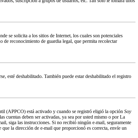
ivados, suscripción a grupos de usuarios, etc. Tan solo le tomará unos
 solicita a los sitios de Internet, los cuales son potenciales
do de reconocimiento de guardia legal, que permita recolectar
se, esté deshabilitado. También puede estar deshabilitado el registro
antil (APPCO) está activado y cuando se registró eligió la opción
Soy
 las cuentas deben ser activadas, ya sea por usted mismo o por La
mail, siga las instrucciones. Si no recibió ningún e-mail, seguramente
de que la dirección de e-mail que proporcionó es correcta, envíe un