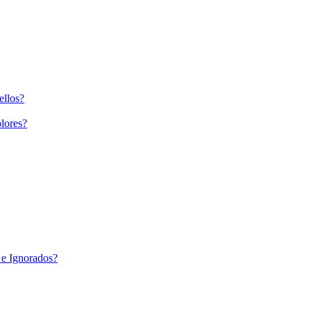
ellos?
lores?
 e Ignorados?