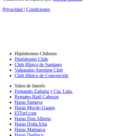
Privacidad
|
Condiciones
Hipódromos Chilenos
Hipódromo Chile
Club Hípico de Santiago
Valparaíso Sporting Club
Club Hípico de Concepción
Sitios de Interés
Fernando Zañartu y Cia. Ltda.
Remates Raúl Cabezas
Haras Sumaya
Haras Mocito Guapo
ElTurf.com
Haras Don Alberto
Haras Doña Icha
Haras Matriarca
Haras Dadinco