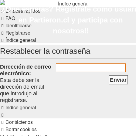
PARTIERON.CL
¿Qué esperas? Regístrate como usuar
Enlaces rápidos
El primer foro hípico chileno
FAQ
en Partieron.cl y participa con
Obviar
Identificarse
nosotros!!
Registrarse
Índice general
Restablecer la contraseña
Dirección de correo
electrónico:
Esta debe ser la
dirección de email
que introdujo al
registrarse.
Índice general
Contáctenos
Borrar cookies