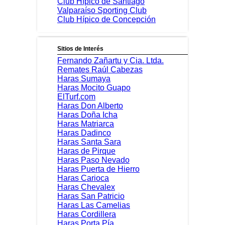
Club Hípico de Santiago
Valparaíso Sporting Club
Club Hípico de Concepción
Sitios de Interés
Fernando Zañartu y Cia. Ltda.
Remates Raúl Cabezas
Haras Sumaya
Haras Mocito Guapo
ElTurf.com
Haras Don Alberto
Haras Doña Icha
Haras Matriarca
Haras Dadinco
Haras Santa Sara
Haras de Pirque
Haras Paso Nevado
Haras Puerta de Hierro
Haras Carioca
Haras Chevalex
Haras San Patricio
Haras Las Camelias
Haras Cordillera
Haras Porta Pía