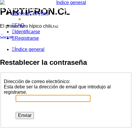
¿Qué esperas? Regístrate como usuar
PARTIERON.CL
Enlaces rápidos
en Partieron.cl y participa con
nosotros!!
FAQ
El primer foro hípico chileno
Identificarse
Obviar
Registrarse
Índice general
Restablecer la contraseña
Dirección de correo electrónico:
Esta debe ser la dirección de email que introdujo al
registrarse.