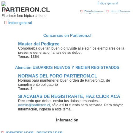
¿Qué esperas? Regístrate como usuario en Partieron.
PARTIERON.CL
FAQ
Registrarse
Identificarse
El primer foro hípico chileno
Índice general
Concursos en Partieron.cl
Master del Pedigree
Comprueba que tan buen ojo tuviste al elegir los ejemplares de la
presente generacion antes de su debut.
Temas:
1354
Atención USUARIOS NUEVOS Y RECIEN REGISTRADOS
NORMAS DEL FORO PARTIERON.CL
Normas para mantener el buen orden de Partieron.Cl, de
cumplimiento obligatorio
Temas:
3
SI ACABAS DE REGISTRARTE, HAZ CLICK ACA
Recuerda que debes enviar tus datos personales a
admin@partieron.cl
, sólo así tu cuenta será activada. Para mayor
información, ingresa a este tema.
Información