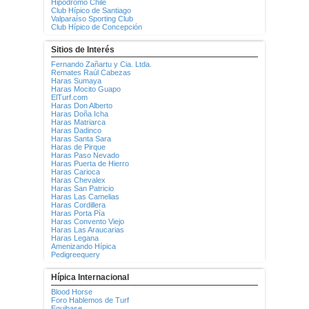
Hipódromo Chile
Club Hípico de Santiago
Valparaíso Sporting Club
Club Hípico de Concepción
Sitios de Interés
Fernando Zañartu y Cia. Ltda.
Remates Raúl Cabezas
Haras Sumaya
Haras Mocito Guapo
ElTurf.com
Haras Don Alberto
Haras Doña Icha
Haras Matriarca
Haras Dadinco
Haras Santa Sara
Haras de Pirque
Haras Paso Nevado
Haras Puerta de Hierro
Haras Carioca
Haras Chevalex
Haras San Patricio
Haras Las Camelias
Haras Cordillera
Haras Porta Pía
Haras Convento Viejo
Haras Las Araucarias
Haras Legana
Amenizando Hípica
Pedigreequery
Hípica Internacional
Blood Horse
Foro Hablemos de Turf
Equibase