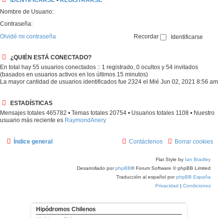
IDENTIFICARSE
•
REGISTRARSE
Nombre de Usuario:
Contraseña:
Olvidé mi contraseña
Recordar
¿QUIÉN ESTÁ CONECTADO?
En total hay
55
usuarios conectados :: 1 registrado, 0 ocultos y 54 invitados
(basados en usuarios activos en los últimos 15 minutos)
La mayor cantidad de usuarios identificados fue
2324
el Mié Jun 02, 2021 8:56 am
ESTADÍSTICAS
Mensajes totales
465782
• Temas totales
20754
• Usuarios totales
1108
• Nuestro
usuario más reciente es
RaymondAnery
Índice general
Contáctenos
Borrar cookies
Flat Style by
Ian Bradley
Desarrollado por
phpBB
® Forum Software © phpBB Limited
Traducción al español por
phpBB España
Privacidad
|
Condiciones
Hipódromos Chilenos