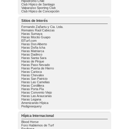
Hipódromo Chile
Club Hípico de Santiago
Valparaíso Sporting Club
Club Hípico de Concepción
Sitios de Interés
Fernando Zañartu y Cia. Ltda.
Remates Raúl Cabezas
Haras Sumaya
Haras Mocito Guapo
ElTurf.com
Haras Don Alberto
Haras Doña Icha
Haras Matriarca
Haras Dadinco
Haras Santa Sara
Haras de Pirque
Haras Paso Nevado
Haras Puerta de Hierro
Haras Carioca
Haras Chevalex
Haras San Patricio
Haras Las Camelias
Haras Cordillera
Haras Porta Pía
Haras Convento Viejo
Haras Las Araucarias
Haras Legana
Amenizando Hípica
Pedigreequery
Hípica Internacional
Blood Horse
Foro Hablemos de Turf
Equibase