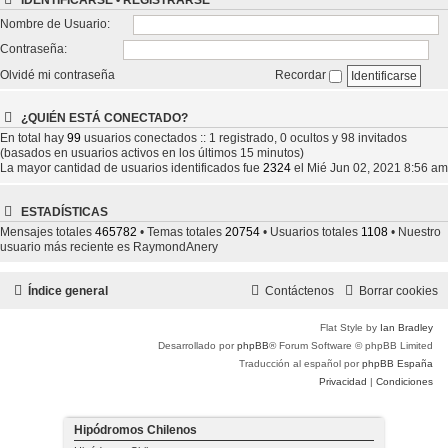
IDENTIFICARSE
•
REGISTRARSE
Nombre de Usuario:
Contraseña:
Olvidé mi contraseña
Recordar
¿QUIÉN ESTÁ CONECTADO?
En total hay
99
usuarios conectados :: 1 registrado, 0 ocultos y 98 invitados
(basados en usuarios activos en los últimos 15 minutos)
La mayor cantidad de usuarios identificados fue
2324
el Mié Jun 02, 2021 8:56 am
ESTADÍSTICAS
Mensajes totales
465782
• Temas totales
20754
• Usuarios totales
1108
• Nuestro
usuario más reciente es
RaymondAnery
Índice general
Contáctenos
Borrar cookies
Flat Style by
Ian Bradley
Desarrollado por
phpBB
® Forum Software © phpBB Limited
Traducción al español por
phpBB España
Privacidad
|
Condiciones
Hipódromos Chilenos