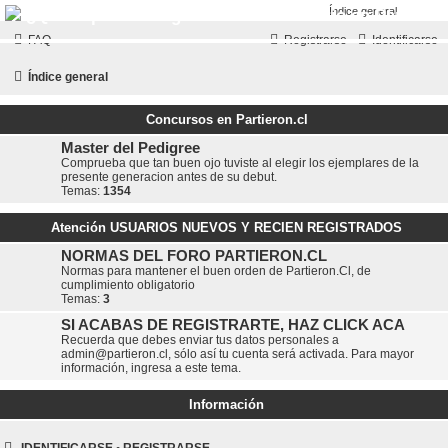
¿Qué esperas? Regístrate como usuario en Partieron.
PARTIERON.CL
FAQ
Registrarse
Identificarse
El primer foro hípico chileno
Índice general
Concursos en Partieron.cl
Master del Pedigree
Comprueba que tan buen ojo tuviste al elegir los ejemplares de la
presente generacion antes de su debut.
Temas:
1354
Atención USUARIOS NUEVOS Y RECIEN REGISTRADOS
NORMAS DEL FORO PARTIERON.CL
Normas para mantener el buen orden de Partieron.Cl, de
cumplimiento obligatorio
Temas:
3
SI ACABAS DE REGISTRARTE, HAZ CLICK ACA
Recuerda que debes enviar tus datos personales a
admin@partieron.cl
, sólo así tu cuenta será activada. Para mayor
información, ingresa a este tema.
Información