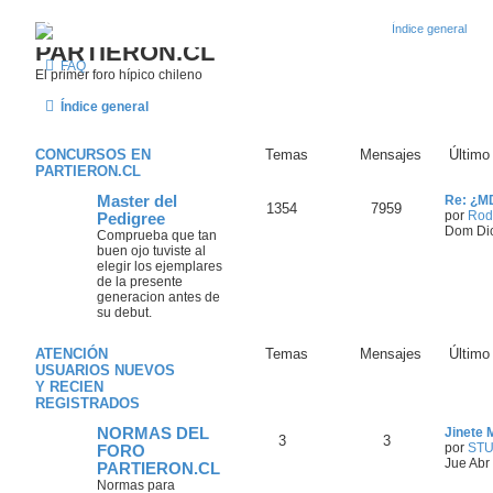
¿Qué esperas? Regístrate como usuario en Partieron
PARTIERON.CL
FAQ
El primer foro hípico chileno
Índice general
CONCURSOS EN
Temas
Mensajes
Último
PARTIERON.CL
Master del
Re: ¿M
1354
7959
por
Rodr
Pedigree
Dom Dic
Comprueba que tan
buen ojo tuviste al
elegir los ejemplares
de la presente
generacion antes de
su debut.
ATENCIÓN
Temas
Mensajes
Último
USUARIOS NUEVOS
Y RECIEN
REGISTRADOS
NORMAS DEL
Jinete
3
3
por
STU
FORO
Jue Abr
PARTIERON.CL
Normas para