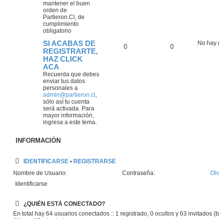
mantener el buen
orden de
Partieron.Cl, de
cumplimiento
obligatorio
SI ACABAS DE
No hay
0
0
REGISTRARTE,
HAZ CLICK
ACA
Recuerda que debes
enviar tus datos
personales a
admin@partieron.cl
,
sólo así tu cuenta
será activada. Para
mayor información,
ingresa a este tema.
INFORMACIÓN
IDENTIFICARSE
•
REGISTRARSE
Nombre de Usuario:
Contraseña:
Olv
¿QUIÉN ESTÁ CONECTADO?
En total hay
64
usuarios conectados :: 1 registrado, 0 ocultos y 63 invitados 