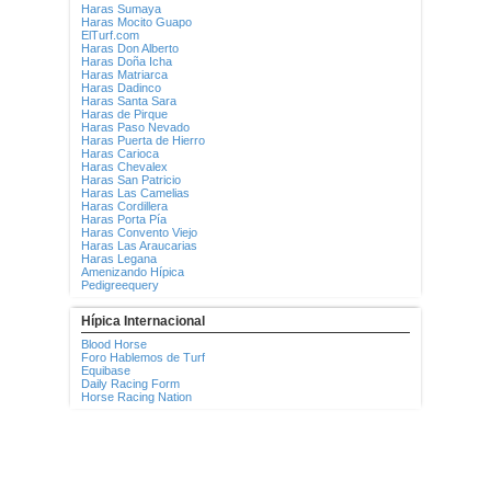
Haras Sumaya
Haras Mocito Guapo
ElTurf.com
Haras Don Alberto
Haras Doña Icha
Haras Matriarca
Haras Dadinco
Haras Santa Sara
Haras de Pirque
Haras Paso Nevado
Haras Puerta de Hierro
Haras Carioca
Haras Chevalex
Haras San Patricio
Haras Las Camelias
Haras Cordillera
Haras Porta Pía
Haras Convento Viejo
Haras Las Araucarias
Haras Legana
Amenizando Hípica
Pedigreequery
Hípica Internacional
Blood Horse
Foro Hablemos de Turf
Equibase
Daily Racing Form
Horse Racing Nation