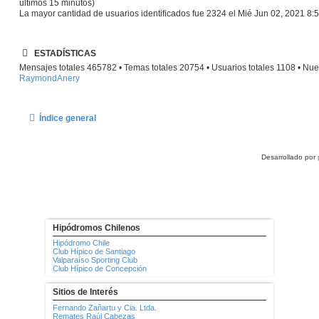
últimos 15 minutos)
La mayor cantidad de usuarios identificados fue
2324
el Mié Jun 02, 2021 8:
ESTADÍSTICAS
Mensajes totales
465782
• Temas totales
20754
• Usuarios totales
1108
• Nue
RaymondAnery
Índice general
Desarrollado por
Hipódromos Chilenos
Hipódromo Chile
Club Hípico de Santiago
Valparaíso Sporting Club
Club Hípico de Concepción
Sitios de Interés
Fernando Zañartu y Cia. Ltda.
Remates Raúl Cabezas