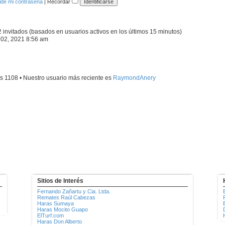
idé mi contraseña
|
Recordar
2 invitados (basados en usuarios activos en los últimos 15 minutos)
 02, 2021 8:56 am
es
1108
• Nuestro usuario más reciente es
RaymondAnery
Sitios de Interés
Fernando Zañartu y Cia. Ltda.
Remates Raúl Cabezas
Haras Sumaya
Haras Mocito Guapo
ElTurf.com
Haras Don Alberto