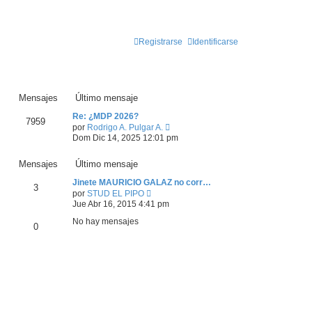
on nosotros!!
Registrarse
Identificarse
Mensajes
Último mensaje
Re: ¿MDP 2026?
7959
V
por
Rodrigo A. Pulgar A.
e
Dom Dic 14, 2025 12:01 pm
r
ú
Mensajes
Último mensaje
l
t
Jinete MAURICIO GALAZ no corr…
i
3
V
por
STUD EL PIPO
m
e
o
Jue Abr 16, 2015 4:41 pm
r
m
ú
No hay mensajes
e
0
l
n
t
s
i
a
m
j
o
e
m
e
n
s