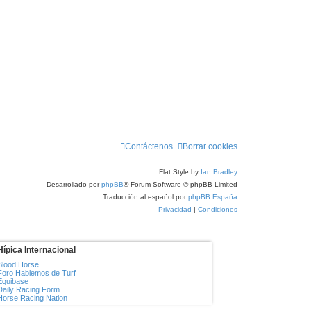
a
j
e
Contáctenos
Borrar cookies
Flat Style by
Ian Bradley
Desarrollado por
phpBB
® Forum Software © phpBB Limited
Traducción al español por
phpBB España
Privacidad
|
Condiciones
Hípica Internacional
Blood Horse
Foro Hablemos de Turf
Equibase
Daily Racing Form
Horse Racing Nation