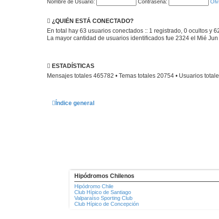
Nombre de Usuario:
Contraseña:
Olv
¿QUIÉN ESTÁ CONECTADO?
En total hay
63
usuarios conectados :: 1 registrado, 0 ocultos y 6
La mayor cantidad de usuarios identificados fue
2324
el Mié Jun
ESTADÍSTICAS
Mensajes totales
465782
• Temas totales
20754
• Usuarios total
Índice general
Hipódromos Chilenos
Hipódromo Chile
Club Hípico de Santiago
Valparaíso Sporting Club
Club Hípico de Concepción