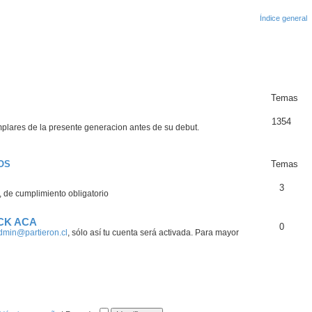
? Regístrate como usuario en Partieron.cl y participa c
Temas
1354
mplares de la presente generacion antes de su debut.
OS
Temas
3
 de cumplimiento obligatorio
ICK ACA
0
dmin@partieron.cl
, sólo así tu cuenta será activada. Para mayor