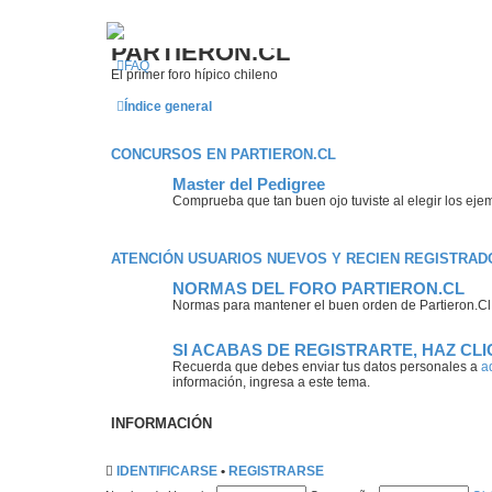
¿Qué esperas
PARTIERON.CL
FAQ
El primer foro hípico chileno
Índice general
CONCURSOS EN PARTIERON.CL
Master del Pedigree
Comprueba que tan buen ojo tuviste al elegir los eje
ATENCIÓN USUARIOS NUEVOS Y RECIEN REGISTRAD
NORMAS DEL FORO PARTIERON.CL
Normas para mantener el buen orden de Partieron.Cl,
SI ACABAS DE REGISTRARTE, HAZ CL
Recuerda que debes enviar tus datos personales a
a
información, ingresa a este tema.
INFORMACIÓN
IDENTIFICARSE
•
REGISTRARSE