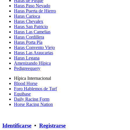
Haras de Pirque
Haras Paso Nevado
Haras Puerta de Hierro
Haras Carioca
Haras Chevalex
Haras San Patricio
Haras Las Camelias
Haras Cordillera
Haras Porta Pía
Haras Convento Viejo
Haras Las Araucarias
Haras Legana
Amenizando Hípica
Pedigreequery
Hípica Internacional
Blood Horse
Foro Hablemos de Turf
Equibase
Daily Racing Form
Horse Racing Nation
Identificarse
•
Registrarse