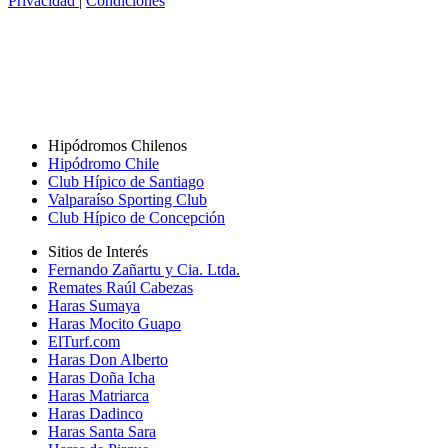
Privacidad
|
Condiciones
Hipódromos Chilenos
Hipódromo Chile
Club Hípico de Santiago
Valparaíso Sporting Club
Club Hípico de Concepción
Sitios de Interés
Fernando Zañartu y Cia. Ltda.
Remates Raúl Cabezas
Haras Sumaya
Haras Mocito Guapo
ElTurf.com
Haras Don Alberto
Haras Doña Icha
Haras Matriarca
Haras Dadinco
Haras Santa Sara