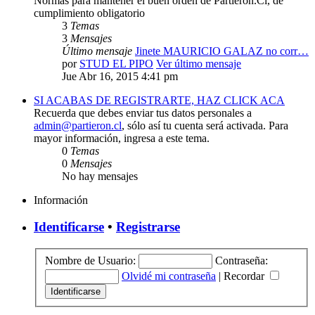
Normas para mantener el buen orden de Partieron.Cl, de
cumplimiento obligatorio
3
Temas
3
Mensajes
Último mensaje
Jinete MAURICIO GALAZ no corr…
por
STUD EL PIPO
Ver último mensaje
Jue Abr 16, 2015 4:41 pm
SI ACABAS DE REGISTRARTE, HAZ CLICK ACA
Recuerda que debes enviar tus datos personales a
admin@partieron.cl
, sólo así tu cuenta será activada. Para
mayor información, ingresa a este tema.
0
Temas
0
Mensajes
No hay mensajes
Información
Identificarse
•
Registrarse
Nombre de Usuario:
Contraseña:
Olvidé mi contraseña
|
Recordar