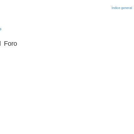
? Regístrate como usuario en Partieron.cl y participa c
o
l Foro