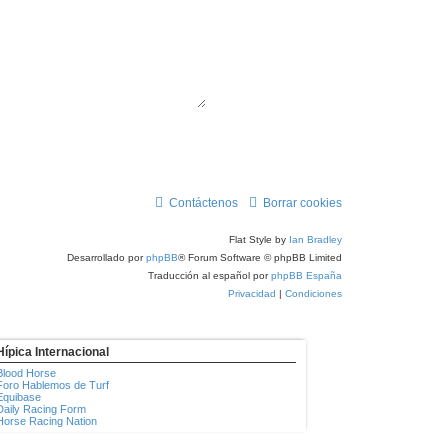
Contáctenos
Borrar cookies
Flat Style by
Ian Bradley
Desarrollado por
phpBB
® Forum Software © phpBB Limited
Traducción al español por
phpBB España
Privacidad
|
Condiciones
Hípica Internacional
Blood Horse
Foro Hablemos de Turf
Equibase
Daily Racing Form
Horse Racing Nation