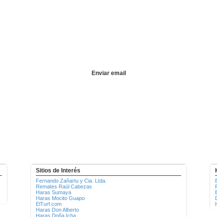
Sitios de Interés
Fernando Zañartu y Cia. Ltda.
Remates Raúl Cabezas
Haras Sumaya
Haras Mocito Guapo
ElTurf.com
Haras Don Alberto
Haras Doña Icha