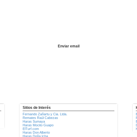
Sitios de Interés
Fernando Zañartu y Cia. Ltda.
Remates Raúl Cabezas
Haras Sumaya
Haras Mocito Guapo
ElTurf.com
Haras Don Alberto
Haras Doña Icha