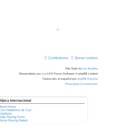
Contáctenos
Borrar cookies
Flat Style by
Ian Bradley
Desarrollado por
phpBB
® Forum Software © phpBB Limited
Traducción al español por
phpBB España
Privacidad
|
Condiciones
Hípica Internacional
Blood Horse
Foro Hablemos de Turf
Equibase
Daily Racing Form
Horse Racing Nation