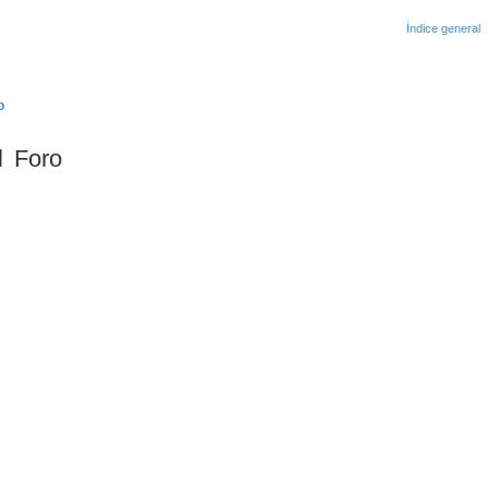
? Regístrate como usuario en Partieron.cl y participa c
o
l Foro