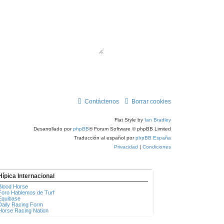
Contáctenos
Borrar cookies
Flat Style by
Ian Bradley
Desarrollado por
phpBB
® Forum Software © phpBB Limited
Traducción al español por
phpBB España
Privacidad
|
Condiciones
Hípica Internacional
Blood Horse
Foro Hablemos de Turf
Equibase
Daily Racing Form
Horse Racing Nation