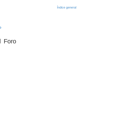
? Regístrate como usuario en Partieron.cl y participa c
o
l Foro