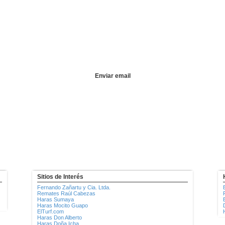
Sitios de Interés
Fernando Zañartu y Cia. Ltda.
Remates Raúl Cabezas
Haras Sumaya
Haras Mocito Guapo
ElTurf.com
Haras Don Alberto
Haras Doña Icha