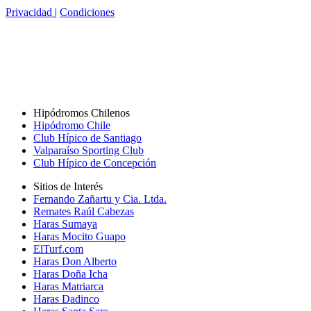
Privacidad
|
Condiciones
Hipódromos Chilenos
Hipódromo Chile
Club Hípico de Santiago
Valparaíso Sporting Club
Club Hípico de Concepción
Sitios de Interés
Fernando Zañartu y Cia. Ltda.
Remates Raúl Cabezas
Haras Sumaya
Haras Mocito Guapo
ElTurf.com
Haras Don Alberto
Haras Doña Icha
Haras Matriarca
Haras Dadinco