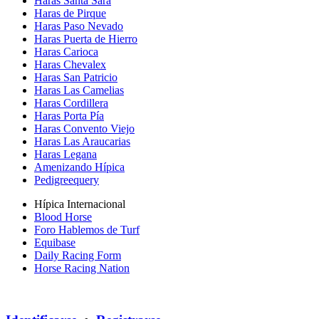
Haras Santa Sara
Haras de Pirque
Haras Paso Nevado
Haras Puerta de Hierro
Haras Carioca
Haras Chevalex
Haras San Patricio
Haras Las Camelias
Haras Cordillera
Haras Porta Pía
Haras Convento Viejo
Haras Las Araucarias
Haras Legana
Amenizando Hípica
Pedigreequery
Hípica Internacional
Blood Horse
Foro Hablemos de Turf
Equibase
Daily Racing Form
Horse Racing Nation