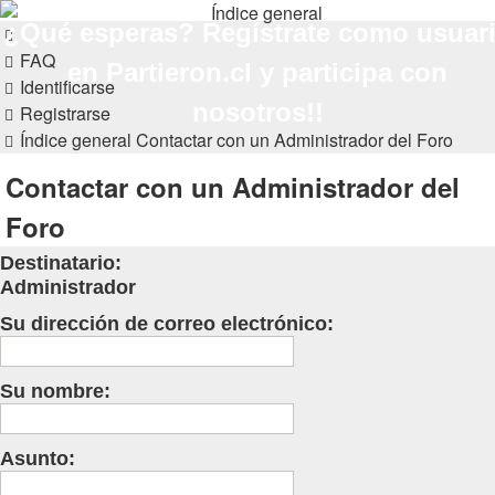
PARTIERON.CL
¿Qué esperas? Regístrate como usuar
FAQ
El primer foro hípico chileno
en Partieron.cl y participa con
Identificarse
Obviar
nosotros!!
Registrarse
Índice general
Contactar con un Administrador del Foro
Contactar con un Administrador del
Foro
Destinatario:
Administrador
Su dirección de correo electrónico:
Su nombre:
Asunto: