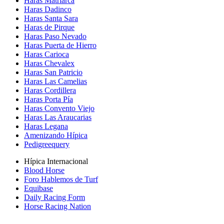
Haras Matriarca
Haras Dadinco
Haras Santa Sara
Haras de Pirque
Haras Paso Nevado
Haras Puerta de Hierro
Haras Carioca
Haras Chevalex
Haras San Patricio
Haras Las Camelias
Haras Cordillera
Haras Porta Pía
Haras Convento Viejo
Haras Las Araucarias
Haras Legana
Amenizando Hípica
Pedigreequery
Hípica Internacional
Blood Horse
Foro Hablemos de Turf
Equibase
Daily Racing Form
Horse Racing Nation