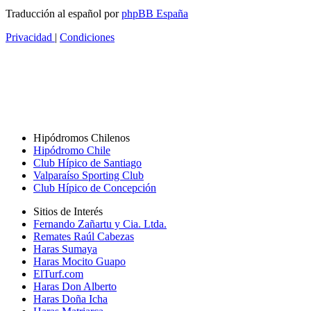
Traducción al español por
phpBB España
Privacidad
|
Condiciones
Hipódromos Chilenos
Hipódromo Chile
Club Hípico de Santiago
Valparaíso Sporting Club
Club Hípico de Concepción
Sitios de Interés
Fernando Zañartu y Cia. Ltda.
Remates Raúl Cabezas
Haras Sumaya
Haras Mocito Guapo
ElTurf.com
Haras Don Alberto
Haras Doña Icha