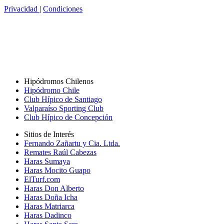
Privacidad
|
Condiciones
Hipódromos Chilenos
Hipódromo Chile
Club Hípico de Santiago
Valparaíso Sporting Club
Club Hípico de Concepción
Sitios de Interés
Fernando Zañartu y Cia. Ltda.
Remates Raúl Cabezas
Haras Sumaya
Haras Mocito Guapo
ElTurf.com
Haras Don Alberto
Haras Doña Icha
Haras Matriarca
Haras Dadinco