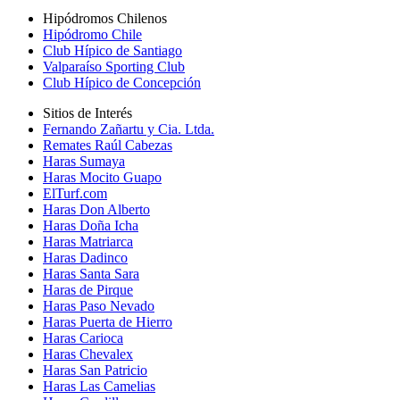
Hipódromos Chilenos
Hipódromo Chile
Club Hípico de Santiago
Valparaíso Sporting Club
Club Hípico de Concepción
Sitios de Interés
Fernando Zañartu y Cia. Ltda.
Remates Raúl Cabezas
Haras Sumaya
Haras Mocito Guapo
ElTurf.com
Haras Don Alberto
Haras Doña Icha
Haras Matriarca
Haras Dadinco
Haras Santa Sara
Haras de Pirque
Haras Paso Nevado
Haras Puerta de Hierro
Haras Carioca
Haras Chevalex
Haras San Patricio
Haras Las Camelias