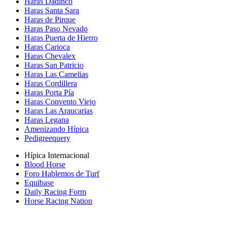
Haras Dadinco
Haras Santa Sara
Haras de Pirque
Haras Paso Nevado
Haras Puerta de Hierro
Haras Carioca
Haras Chevalex
Haras San Patricio
Haras Las Camelias
Haras Cordillera
Haras Porta Pía
Haras Convento Viejo
Haras Las Araucarias
Haras Legana
Amenizando Hípica
Pedigreequery
Hípica Internacional
Blood Horse
Foro Hablemos de Turf
Equibase
Daily Racing Form
Horse Racing Nation