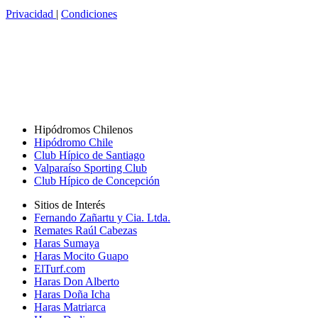
Privacidad
|
Condiciones
Hipódromos Chilenos
Hipódromo Chile
Club Hípico de Santiago
Valparaíso Sporting Club
Club Hípico de Concepción
Sitios de Interés
Fernando Zañartu y Cia. Ltda.
Remates Raúl Cabezas
Haras Sumaya
Haras Mocito Guapo
ElTurf.com
Haras Don Alberto
Haras Doña Icha
Haras Matriarca