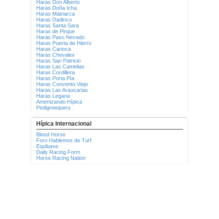
Haras Don Alberto
Haras Doña Icha
Haras Matriarca
Haras Dadinco
Haras Santa Sara
Haras de Pirque
Haras Paso Nevado
Haras Puerta de Hierro
Haras Carioca
Haras Chevalex
Haras San Patricio
Haras Las Camelias
Haras Cordillera
Haras Porta Pía
Haras Convento Viejo
Haras Las Araucarias
Haras Legana
Amenizando Hípica
Pedigreequery
Hípica Internacional
Blood Horse
Foro Hablemos de Turf
Equibase
Daily Racing Form
Horse Racing Nation