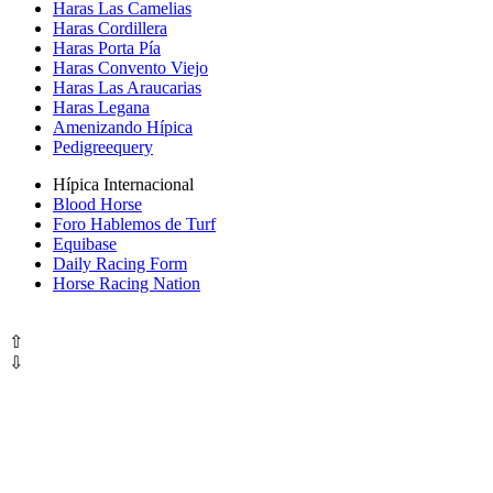
Haras Las Camelias
Haras Cordillera
Haras Porta Pía
Haras Convento Viejo
Haras Las Araucarias
Haras Legana
Amenizando Hípica
Pedigreequery
Hípica Internacional
Blood Horse
Foro Hablemos de Turf
Equibase
Daily Racing Form
Horse Racing Nation
⇧
⇩