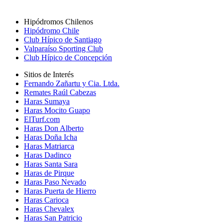
Hipódromos Chilenos
Hipódromo Chile
Club Hípico de Santiago
Valparaíso Sporting Club
Club Hípico de Concepción
Sitios de Interés
Fernando Zañartu y Cia. Ltda.
Remates Raúl Cabezas
Haras Sumaya
Haras Mocito Guapo
ElTurf.com
Haras Don Alberto
Haras Doña Icha
Haras Matriarca
Haras Dadinco
Haras Santa Sara
Haras de Pirque
Haras Paso Nevado
Haras Puerta de Hierro
Haras Carioca
Haras Chevalex
Haras San Patricio