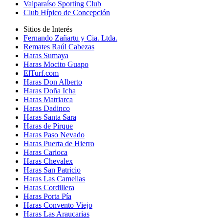
Valparaíso Sporting Club
Club Hípico de Concepción
Sitios de Interés
Fernando Zañartu y Cia. Ltda.
Remates Raúl Cabezas
Haras Sumaya
Haras Mocito Guapo
ElTurf.com
Haras Don Alberto
Haras Doña Icha
Haras Matriarca
Haras Dadinco
Haras Santa Sara
Haras de Pirque
Haras Paso Nevado
Haras Puerta de Hierro
Haras Carioca
Haras Chevalex
Haras San Patricio
Haras Las Camelias
Haras Cordillera
Haras Porta Pía
Haras Convento Viejo
Haras Las Araucarias