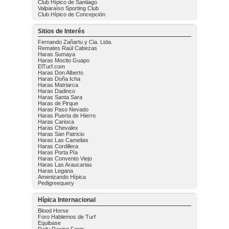
Club Hípico de Santiago
Valparaíso Sporting Club
Club Hípico de Concepción
Sitios de Interés
Fernando Zañartu y Cia. Ltda.
Remates Raúl Cabezas
Haras Sumaya
Haras Mocito Guapo
ElTurf.com
Haras Don Alberto
Haras Doña Icha
Haras Matriarca
Haras Dadinco
Haras Santa Sara
Haras de Pirque
Haras Paso Nevado
Haras Puerta de Hierro
Haras Carioca
Haras Chevalex
Haras San Patricio
Haras Las Camelias
Haras Cordillera
Haras Porta Pía
Haras Convento Viejo
Haras Las Araucarias
Haras Legana
Amenizando Hípica
Pedigreequery
Hípica Internacional
Blood Horse
Foro Hablemos de Turf
Equibase