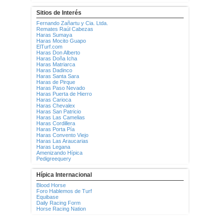
Sitios de Interés
Fernando Zañartu y Cia. Ltda.
Remates Raúl Cabezas
Haras Sumaya
Haras Mocito Guapo
ElTurf.com
Haras Don Alberto
Haras Doña Icha
Haras Matriarca
Haras Dadinco
Haras Santa Sara
Haras de Pirque
Haras Paso Nevado
Haras Puerta de Hierro
Haras Carioca
Haras Chevalex
Haras San Patricio
Haras Las Camelias
Haras Cordillera
Haras Porta Pía
Haras Convento Viejo
Haras Las Araucarias
Haras Legana
Amenizando Hípica
Pedigreequery
Hípica Internacional
Blood Horse
Foro Hablemos de Turf
Equibase
Daily Racing Form
Horse Racing Nation