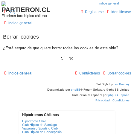
PARTIERON.CL
FAQ
Registrarse
Identificarse
El primer foro hípico chileno
Índice general
Borrar cookies
¿Está seguro de que quiere borrar todas las cookies de este sitio?
Índice general
Contáctenos
Borrar cookies
Flat Style by
Ian Bradley
Desarrollado por
phpBB
® Forum Software © phpBB Limited
Traducción al español por
phpBB España
Privacidad
|
Condiciones
Hipódromos Chilenos
Hipódromo Chile
Club Hípico de Santiago
Valparaíso Sporting Club
Club Hípico de Concepción