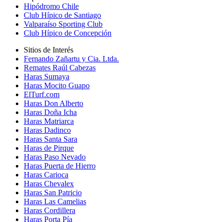
Hipódromo Chile
Club Hípico de Santiago
Valparaíso Sporting Club
Club Hípico de Concepción
Sitios de Interés
Fernando Zañartu y Cia. Ltda.
Remates Raúl Cabezas
Haras Sumaya
Haras Mocito Guapo
ElTurf.com
Haras Don Alberto
Haras Doña Icha
Haras Matriarca
Haras Dadinco
Haras Santa Sara
Haras de Pirque
Haras Paso Nevado
Haras Puerta de Hierro
Haras Carioca
Haras Chevalex
Haras San Patricio
Haras Las Camelias
Haras Cordillera
Haras Porta Pía