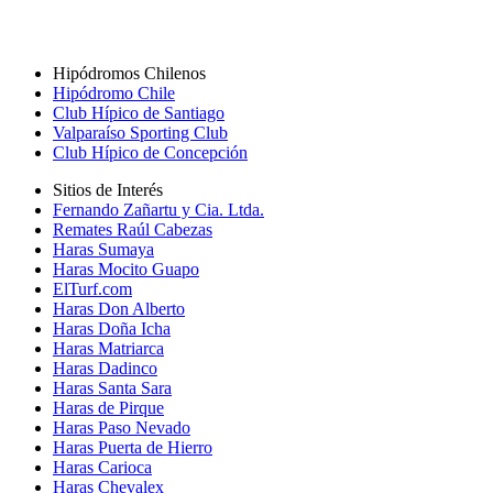
Hipódromos Chilenos
Hipódromo Chile
Club Hípico de Santiago
Valparaíso Sporting Club
Club Hípico de Concepción
Sitios de Interés
Fernando Zañartu y Cia. Ltda.
Remates Raúl Cabezas
Haras Sumaya
Haras Mocito Guapo
ElTurf.com
Haras Don Alberto
Haras Doña Icha
Haras Matriarca
Haras Dadinco
Haras Santa Sara
Haras de Pirque
Haras Paso Nevado
Haras Puerta de Hierro
Haras Carioca
Haras Chevalex