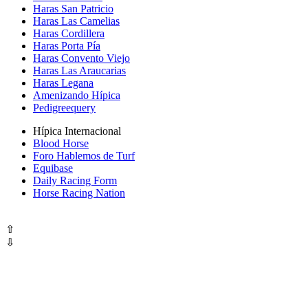
Haras San Patricio
Haras Las Camelias
Haras Cordillera
Haras Porta Pía
Haras Convento Viejo
Haras Las Araucarias
Haras Legana
Amenizando Hípica
Pedigreequery
Hípica Internacional
Blood Horse
Foro Hablemos de Turf
Equibase
Daily Racing Form
Horse Racing Nation
⇧
⇩