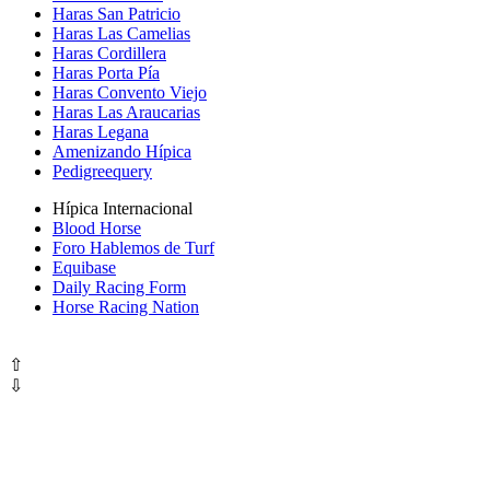
Haras San Patricio
Haras Las Camelias
Haras Cordillera
Haras Porta Pía
Haras Convento Viejo
Haras Las Araucarias
Haras Legana
Amenizando Hípica
Pedigreequery
Hípica Internacional
Blood Horse
Foro Hablemos de Turf
Equibase
Daily Racing Form
Horse Racing Nation
⇧
⇩