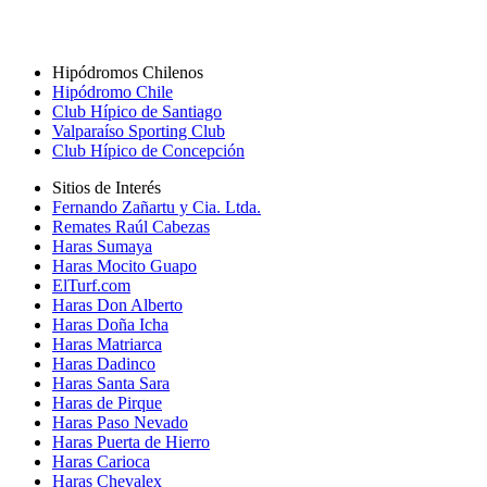
Hipódromos Chilenos
Hipódromo Chile
Club Hípico de Santiago
Valparaíso Sporting Club
Club Hípico de Concepción
Sitios de Interés
Fernando Zañartu y Cia. Ltda.
Remates Raúl Cabezas
Haras Sumaya
Haras Mocito Guapo
ElTurf.com
Haras Don Alberto
Haras Doña Icha
Haras Matriarca
Haras Dadinco
Haras Santa Sara
Haras de Pirque
Haras Paso Nevado
Haras Puerta de Hierro
Haras Carioca
Haras Chevalex