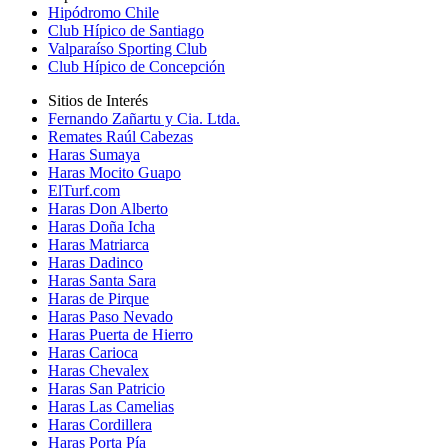
Hipódromo Chile
Club Hípico de Santiago
Valparaíso Sporting Club
Club Hípico de Concepción
Sitios de Interés
Fernando Zañartu y Cia. Ltda.
Remates Raúl Cabezas
Haras Sumaya
Haras Mocito Guapo
ElTurf.com
Haras Don Alberto
Haras Doña Icha
Haras Matriarca
Haras Dadinco
Haras Santa Sara
Haras de Pirque
Haras Paso Nevado
Haras Puerta de Hierro
Haras Carioca
Haras Chevalex
Haras San Patricio
Haras Las Camelias
Haras Cordillera
Haras Porta Pía