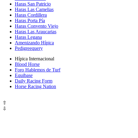
Haras San Patricio
Haras Las Camelias
Haras Cordillera
Haras Porta Pía
Haras Convento Viejo
Haras Las Araucarias
Haras Legana
Amenizando Hípica
Pedigreequery
Hípica Internacional
Blood Horse
Foro Hablemos de Turf
Equibase
Daily Racing Form
Horse Racing Nation
⇧
⇩