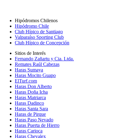
Hipódromos Chilenos
Hipódromo Chile
Club Hípico de Santiago
Valparaíso Sporting Club
Club Hípico de Concepción
Sitios de Interés
Fernando Zañartu y Cia. Ltda.
Remates Raúl Cabezas
Haras Sumaya
Haras Mocito Guapo
ElTurf.com
Haras Don Alberto
Haras Doña Icha
Haras Matriarca
Haras Dadinco
Haras Santa Sara
Haras de Pirque
Haras Paso Nevado
Haras Puerta de Hierro
Haras Carioca
Haras Chevalex