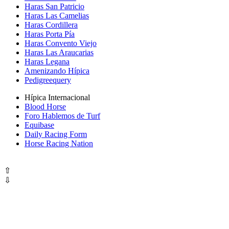
Haras San Patricio
Haras Las Camelias
Haras Cordillera
Haras Porta Pía
Haras Convento Viejo
Haras Las Araucarias
Haras Legana
Amenizando Hípica
Pedigreequery
Hípica Internacional
Blood Horse
Foro Hablemos de Turf
Equibase
Daily Racing Form
Horse Racing Nation
⇧
⇩