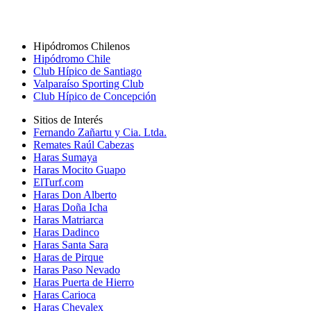
Hipódromos Chilenos
Hipódromo Chile
Club Hípico de Santiago
Valparaíso Sporting Club
Club Hípico de Concepción
Sitios de Interés
Fernando Zañartu y Cia. Ltda.
Remates Raúl Cabezas
Haras Sumaya
Haras Mocito Guapo
ElTurf.com
Haras Don Alberto
Haras Doña Icha
Haras Matriarca
Haras Dadinco
Haras Santa Sara
Haras de Pirque
Haras Paso Nevado
Haras Puerta de Hierro
Haras Carioca
Haras Chevalex