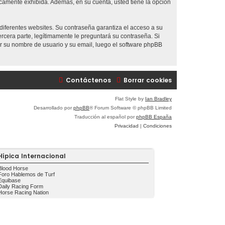
icamente exhibida. Además, en su cuenta, usted tiene la opción
diferentes websites. Su contraseña garantiza el acceso a su
era parte, legítimamente le preguntará su contraseña. Si
sar su nombre de usuario y su email, luego el software phpBB
Contáctenos
Borrar cookies
Flat Style by
Ian Bradley
Desarrollado por
phpBB
® Forum Software © phpBB Limited
Traducción al español por
phpBB España
Privacidad
|
Condiciones
Hípica Internacional
Blood Horse
Foro Hablemos de Turf
Equibase
Daily Racing Form
Horse Racing Nation