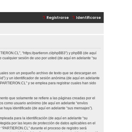
Registrarse
Identificarse
TIERON.CL”, “https://partieron.cl/phpBB3”) y phpBB (de aquí
 cualquier sesión de uso por usted (de aquí en adelante “su
cuales son un pequeño archivo de texto que se descargan en
id”) y un identificador de sesión anónima (de aquí en adelante
 “PARTIERON.CL” y se emplea para registrar cuales han sido
nto que solamente se refiere a las páginas creadas por el
íos como usuario anónimo (de aquí en adelante “envíos
e haya identificado (de aquí en adelante “sus mensajes”).
pleada para la identificación (de aquí en adelante “su
egida por las leyes de protección de datos aplicables en el
or “PARTIERON.CL” durante el proceso de registro será