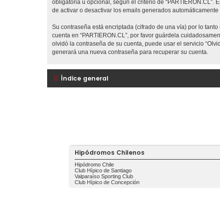
obligatoria u opcional, según el criterio de “PARTIERON.CL”. E
de activar o desactivar los emails generados automáticamente 
Su contraseña está encriptada (cifrado de una vía) por lo tan
cuenta en “PARTIERON.CL”, por favor guárdela cuidadosamente
olvidó la contraseña de su cuenta, puede usar el servicio “Olv
generará una nueva contraseña para recuperar su cuenta.
Índice general
Hipódromos Chilenos
Hipódromo Chile
Club Hípico de Santiago
Valparaíso Sporting Club
Club Hípico de Concepción