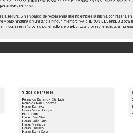
n cualquier caso, usted tiene la opción de qué información en su cuenta será públ
por el software phpBB.
to está segura. Sin embargo, se recomienda que no emplee la misma contraseña en 
 y bajo ninguna circunstancia ningún miembro “PARTIERON.CL”, phpBB u otra terc
idé mi contraseña” provisto por el software phpBB. Este proceso le solicitará ingre
Sitios de Interés
Fernando Zañartu y Cia. Ltda.
Remates Raúl Cabezas
Haras Sumaya
Haras Mocito Guapo
ElTurf.com
Haras Don Alberto
Haras Doña Icha
Haras Matriarca
Haras Dadinco
Haras Santa Sara