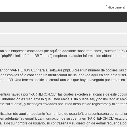
on sus empresas asociadas (de aquí en adelante “nosotros”, “nos”, “nuestro”, “PAR
, “phpBB Limited”, “phpBB Teams”) emplean cualquier información obtenida durante
gar por “PARTIERON.CL” hará al software phpBB crear un número de cookies, las 
os cookies sólo contienen un identificador de usuario (de aquí en adelante “user-
are phpBB. Una tercera cookie se creará una vez que haya navegado por temas en
ntras navega por “PARTIERON.CL”, las cuales exceden el alcance de este docume
información es mediante lo que usted envía. Esto puede ser, y no limitado a: env
e “su cuenta”) y mensajes enviados por usted después de registrarse y mientras s
cación (de aquí en adelante “su nombre de usuario”), una contraseña personal em
 en adelante “su email”). La información de su cuenta en “PARTIERON.CL” está prot
allá de su nombre de usuario, su contraseña y su dirección de e-mail requerida p