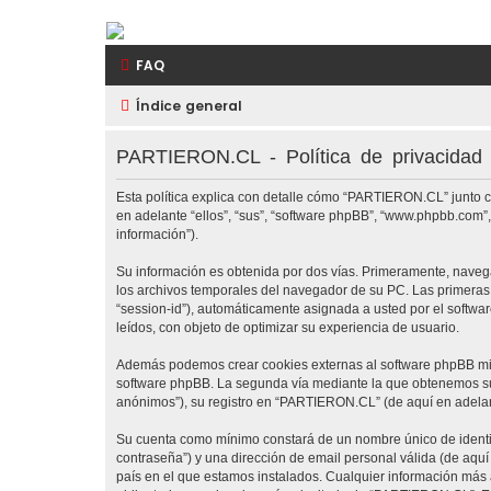
PARTIERON.CL
FAQ
El primer foro hípico chileno
Índice general
PARTIERON.CL - Política de privacidad
Esta política explica con detalle cómo “PARTIERON.CL” junto c
en adelante “ellos”, “sus”, “software phpBB”, “www.phpbb.com”
información”).
Su información es obtenida por dos vías. Primeramente, nave
los archivos temporales del navegador de su PC. Las primeras d
“session-id”), automáticamente asignada a usted por el softw
leídos, con objeto de optimizar su experiencia de usuario.
Además podemos crear cookies externas al software phpBB mie
software phpBB. La segunda vía mediante la que obtenemos su 
anónimos”), su registro en “PARTIERON.CL” (de aquí en adelant
Su cuenta como mínimo constará de un nombre único de identifi
contraseña”) y una dirección de email personal válida (de aquí
país en el que estamos instalados. Cualquier información más 