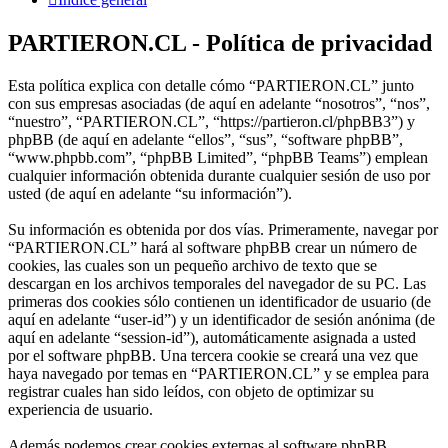
PARTIERON.CL - Política de privacidad
Esta política explica con detalle cómo “PARTIERON.CL” junto
con sus empresas asociadas (de aquí en adelante “nosotros”, “nos”,
“nuestro”, “PARTIERON.CL”, “https://partieron.cl/phpBB3”) y
phpBB (de aquí en adelante “ellos”, “sus”, “software phpBB”,
“www.phpbb.com”, “phpBB Limited”, “phpBB Teams”) emplean
cualquier información obtenida durante cualquier sesión de uso por
usted (de aquí en adelante “su información”).
Su información es obtenida por dos vías. Primeramente, navegar por
“PARTIERON.CL” hará al software phpBB crear un número de
cookies, las cuales son un pequeño archivo de texto que se
descargan en los archivos temporales del navegador de su PC. Las
primeras dos cookies sólo contienen un identificador de usuario (de
aquí en adelante “user-id”) y un identificador de sesión anónima (de
aquí en adelante “session-id”), automáticamente asignada a usted
por el software phpBB. Una tercera cookie se creará una vez que
haya navegado por temas en “PARTIERON.CL” y se emplea para
registrar cuales han sido leídos, con objeto de optimizar su
experiencia de usuario.
Además podemos crear cookies externas al software phpBB