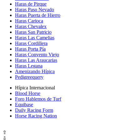
Haras de Pirque
Haras Paso Nevado
Haras Puerta de Hierro
Haras Carioca
Haras Chevalex
Haras San Patricio
Haras Las Camelias
Haras Cordillera
Haras Porta Pía
Haras Convento Viejo
Haras Las Araucarias
Haras Legana
Amenizando Hípica
Pedigreequery
Hípica Internacional
Blood Horse
Foro Hablemos de Turf
Equibase
Daily Racing Form
Horse Racing Nation
⇧
⇩