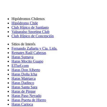
Hipódromos Chilenos
Hipódromo Chile
Club Hípico de Santiago
Valparaíso Sporting Club
Club Hípico de Concepción
Sitios de Interés
Fernando Zañartu y Cia. Ltda.
Remates Raúl Cabezas
Haras Sumaya
Haras Mocito Guapo
ElTurf.com
Haras Don Alberto
Haras Doña Icha
Haras Matriarca
Haras Dadinco
Haras Santa Sara
Haras de Pirque
Haras Paso Nevado
Haras Puerta de Hierro
Haras Carioca