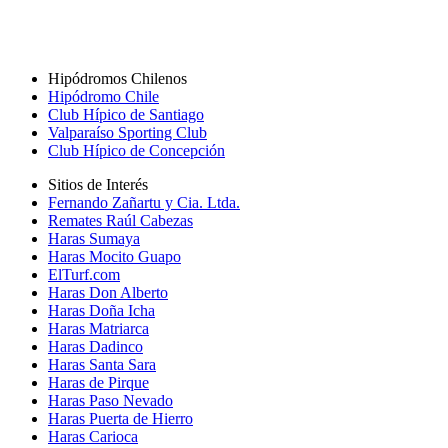
Hipódromos Chilenos
Hipódromo Chile
Club Hípico de Santiago
Valparaíso Sporting Club
Club Hípico de Concepción
Sitios de Interés
Fernando Zañartu y Cia. Ltda.
Remates Raúl Cabezas
Haras Sumaya
Haras Mocito Guapo
ElTurf.com
Haras Don Alberto
Haras Doña Icha
Haras Matriarca
Haras Dadinco
Haras Santa Sara
Haras de Pirque
Haras Paso Nevado
Haras Puerta de Hierro
Haras Carioca