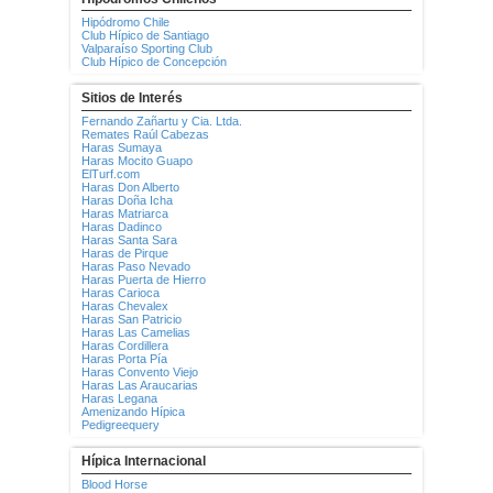
Hipódromo Chile
Club Hípico de Santiago
Valparaíso Sporting Club
Club Hípico de Concepción
Sitios de Interés
Fernando Zañartu y Cia. Ltda.
Remates Raúl Cabezas
Haras Sumaya
Haras Mocito Guapo
ElTurf.com
Haras Don Alberto
Haras Doña Icha
Haras Matriarca
Haras Dadinco
Haras Santa Sara
Haras de Pirque
Haras Paso Nevado
Haras Puerta de Hierro
Haras Carioca
Haras Chevalex
Haras San Patricio
Haras Las Camelias
Haras Cordillera
Haras Porta Pía
Haras Convento Viejo
Haras Las Araucarias
Haras Legana
Amenizando Hípica
Pedigreequery
Hípica Internacional
Blood Horse