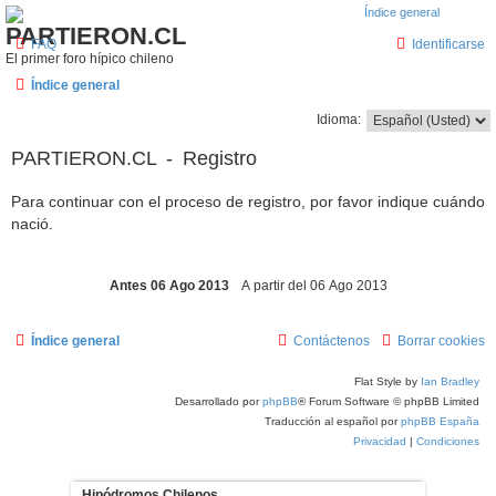
PARTIERON.CL
FAQ
Identificarse
El primer foro hípico chileno
Índice general
Idioma:
PARTIERON.CL - Registro
Para continuar con el proceso de registro, por favor indique cuándo
nació.
Índice general
Contáctenos
Borrar cookies
Flat Style by
Ian Bradley
Desarrollado por
phpBB
® Forum Software © phpBB Limited
Traducción al español por
phpBB España
Privacidad
|
Condiciones
Hipódromos Chilenos