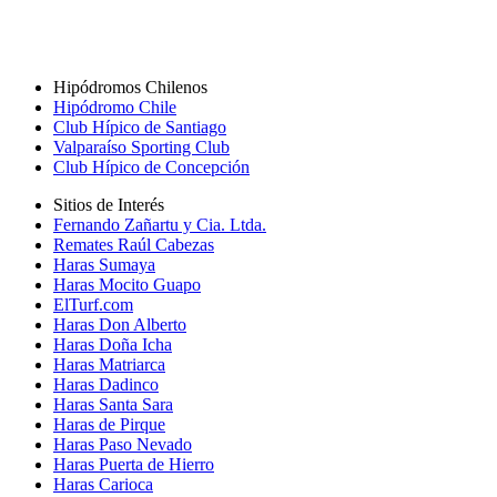
Hipódromos Chilenos
Hipódromo Chile
Club Hípico de Santiago
Valparaíso Sporting Club
Club Hípico de Concepción
Sitios de Interés
Fernando Zañartu y Cia. Ltda.
Remates Raúl Cabezas
Haras Sumaya
Haras Mocito Guapo
ElTurf.com
Haras Don Alberto
Haras Doña Icha
Haras Matriarca
Haras Dadinco
Haras Santa Sara
Haras de Pirque
Haras Paso Nevado
Haras Puerta de Hierro
Haras Carioca