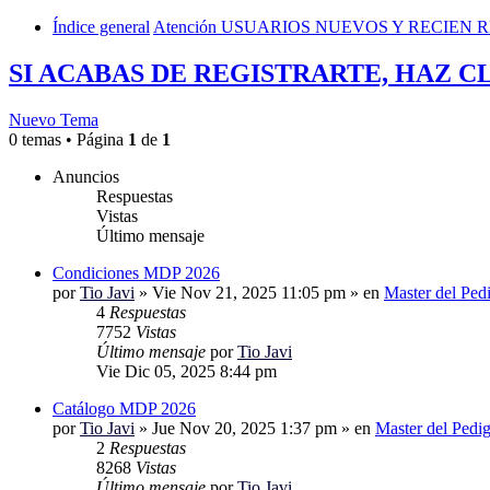
Índice general
Atención USUARIOS NUEVOS Y RECIEN
SI ACABAS DE REGISTRARTE, HAZ C
Nuevo Tema
0 temas • Página
1
de
1
Anuncios
Respuestas
Vistas
Último mensaje
Condiciones MDP 2026
por
Tio Javi
»
Vie Nov 21, 2025 11:05 pm
» en
Master del Ped
4
Respuestas
7752
Vistas
Último mensaje
por
Tio Javi
Vie Dic 05, 2025 8:44 pm
Catálogo MDP 2026
por
Tio Javi
»
Jue Nov 20, 2025 1:37 pm
» en
Master del Pedi
2
Respuestas
8268
Vistas
Último mensaje
por
Tio Javi