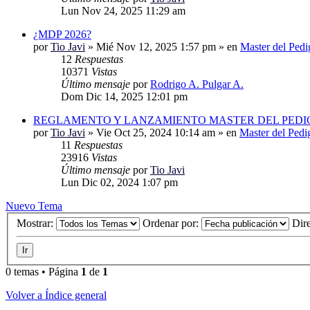
Lun Nov 24, 2025 11:29 am
¿MDP 2026?
por
Tio Javi
»
Mié Nov 12, 2025 1:57 pm
» en
Master del Pedi
12
Respuestas
10371
Vistas
Último mensaje
por
Rodrigo A. Pulgar A.
Dom Dic 14, 2025 12:01 pm
REGLAMENTO Y LANZAMIENTO MASTER DEL PEDIG
por
Tio Javi
»
Vie Oct 25, 2024 10:14 am
» en
Master del Pedi
11
Respuestas
23916
Vistas
Último mensaje
por
Tio Javi
Lun Dic 02, 2024 1:07 pm
Nuevo Tema
Mostrar:
Ordenar por:
Dir
0 temas • Página
1
de
1
Volver a Índice general