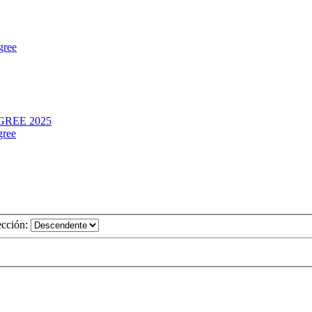
gree
REE 2025
gree
ección: