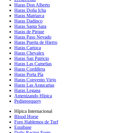
Haras Don Alberto
Haras Doña Icha
Haras Matriarca
Haras Dadinco
Haras Santa Sara
Haras de Pirque
Haras Paso Nevado
Haras Puerta de Hierro
Haras Carioca
Haras Chevalex
Haras San Patricio
Haras Las Camelias
Haras Cordillera
Haras Porta Pía
Haras Convento Viejo
Haras Las Araucarias
Haras Legana
Amenizando Hípica
Pedigreequery
Hípica Internacional
Blood Horse
Foro Hablemos de Turf
Equibase
Daily Racing Form