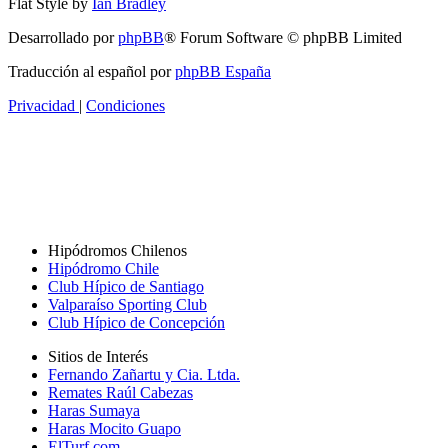
Flat Style by
Ian Bradley
Desarrollado por
phpBB
® Forum Software © phpBB Limited
Traducción al español por
phpBB España
Privacidad
|
Condiciones
Hipódromos Chilenos
Hipódromo Chile
Club Hípico de Santiago
Valparaíso Sporting Club
Club Hípico de Concepción
Sitios de Interés
Fernando Zañartu y Cia. Ltda.
Remates Raúl Cabezas
Haras Sumaya
Haras Mocito Guapo
ElTurf.com