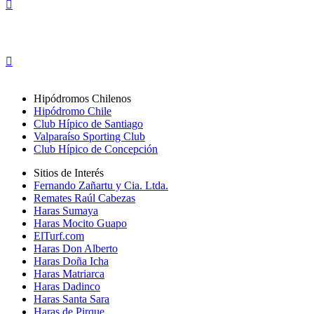
Hipódromos Chilenos
Hipódromo Chile
Club Hípico de Santiago
Valparaíso Sporting Club
Club Hípico de Concepción
Sitios de Interés
Fernando Zañartu y Cia. Ltda.
Remates Raúl Cabezas
Haras Sumaya
Haras Mocito Guapo
ElTurf.com
Haras Don Alberto
Haras Doña Icha
Haras Matriarca
Haras Dadinco
Haras Santa Sara
Haras de Pirque