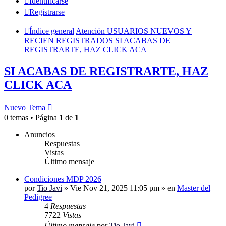
Identificarse
Registrarse
Índice general
Atención USUARIOS NUEVOS Y
RECIEN REGISTRADOS
SI ACABAS DE
REGISTRARTE, HAZ CLICK ACA
SI ACABAS DE REGISTRARTE, HAZ
CLICK ACA
Nuevo Tema
0 temas • Página
1
de
1
Anuncios
Respuestas
Vistas
Último mensaje
Condiciones MDP 2026
por
Tio Javi
»
Vie Nov 21, 2025 11:05 pm
» en
Master del
Pedigree
4
Respuestas
7722
Vistas
Último mensaje
por
Tio Javi