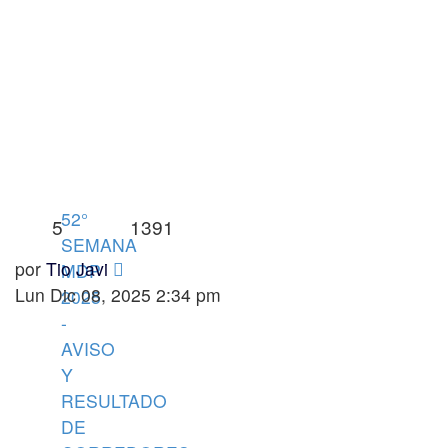
52°
5
1391
SEMANA
por
Tio Javi
MDP
Lun Dic 08, 2025 2:34 pm
2025
-
AVISO
Y
RESULTADO
DE