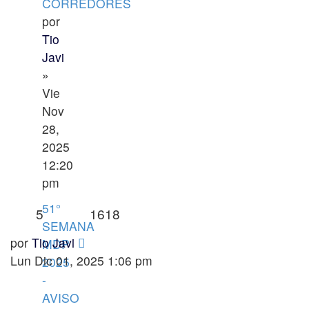
CORREDORES
por
Tio
Javi
»
Vie
Nov
28,
2025
12:20
pm
51°
5
1618
SEMANA
por
Tio Javi
MDP
Lun Dic 01, 2025 1:06 pm
2025
-
AVISO