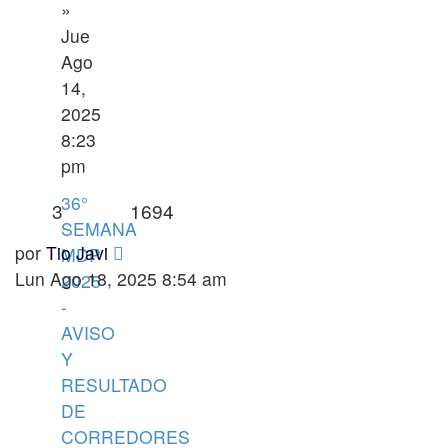
»
Jue
Ago
14,
2025
8:23
pm
36°
3
1694
SEMANA
por
Tio Javi
MDP
Lun Ago 18, 2025 8:54 am
2025
-
AVISO
Y
RESULTADO
DE
CORREDORES