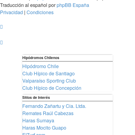
Traducción al español por
phpBB España
Privacidad
|
Condiciones
Hipódromos Chilenos
Hipódromo Chile
Club Hípico de Santiago
Valparaíso Sporting Club
Club Hípico de Concepción
Sitios de Interés
Fernando Zañartu y Cia. Ltda.
Remates Raúl Cabezas
Haras Sumaya
Haras Mocito Guapo
ElTurf.com