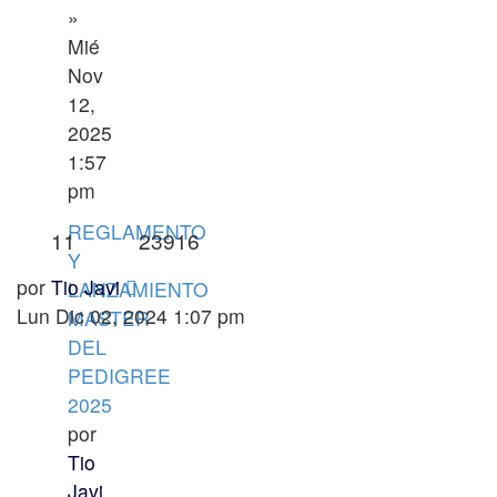
»
Mié
Nov
12,
2025
1:57
pm
REGLAMENTO
11
23916
Y
por
Tio Javi
LANZAMIENTO
Lun Dic 02, 2024 1:07 pm
MASTER
DEL
PEDIGREE
2025
por
Tio
Javi