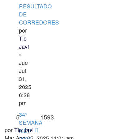
RESULTADO
DE
CORREDORES
por
Tio
Javi
»
Jue
Jul
31,
2025
6:28
pm
34°
5
1593
SEMANA
por
Tio Javi
MDP
Mar Ago 05, 2025 11:01 am
2025