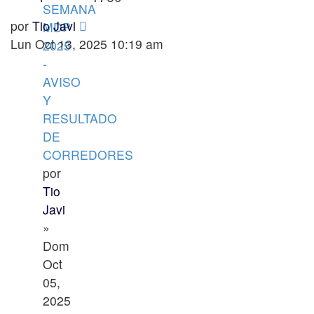
SEMANA
por
Tio Javi
MDP
Lun Oct 13, 2025 10:19 am
2025
-
AVISO
Y
RESULTADO
DE
CORREDORES
por
Tio
Javi
»
Dom
Oct
05,
2025