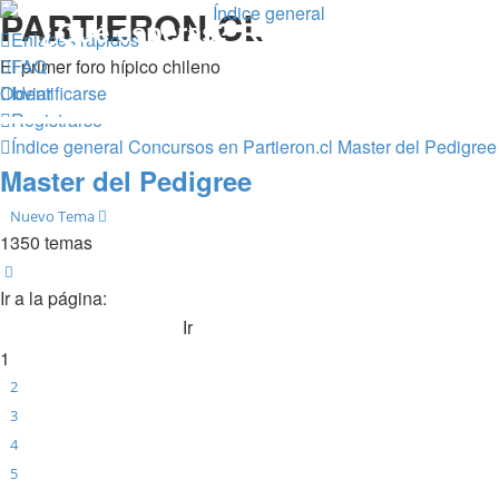
PARTIERON.CL
¿Qué esperas? Regístrate como usuar
Enlaces rápidos
El primer foro hípico chileno
FAQ
nosot
Obviar
Identificarse
Registrarse
Índice general
Concursos en Partieron.cl
Master del Pedigree
Master del Pedigree
Nuevo Tema
1350 temas
Página
1
de
68
Ir a la página:
1
2
3
4
5