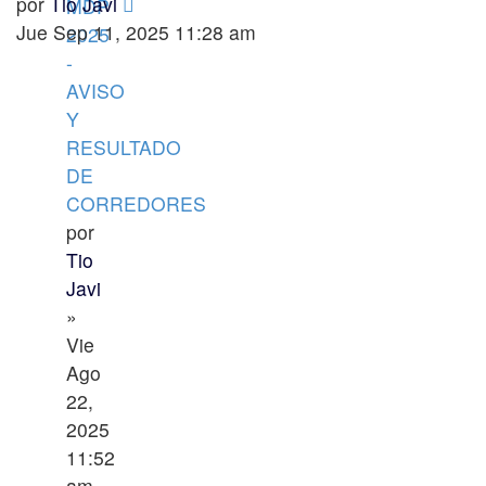
por
Tio Javi
MDP
Jue Sep 11, 2025 11:28 am
2025
-
AVISO
Y
RESULTADO
DE
CORREDORES
por
Tio
Javi
»
Vie
Ago
22,
2025
11:52
am