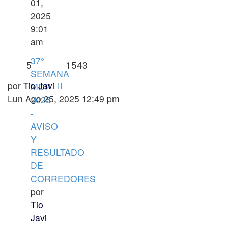
01,
2025
9:01
am
37°
5
1543
SEMANA
por
Tio Javi
MDP
Lun Ago 25, 2025 12:49 pm
2025
-
AVISO
Y
RESULTADO
DE
CORREDORES
por
Tio
Javi