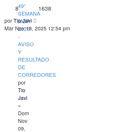
49°
8
1638
SEMANA
por
Tio Javi
MDP
Mar Nov 18, 2025 12:54 pm
2025
-
AVISO
Y
RESULTADO
DE
CORREDORES
por
Tio
Javi
»
Dom
Nov
09,