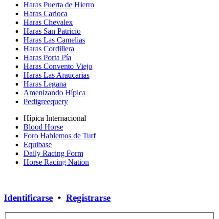
Haras Puerta de Hierro
Haras Carioca
Haras Chevalex
Haras San Patricio
Haras Las Camelias
Haras Cordillera
Haras Porta Pía
Haras Convento Viejo
Haras Las Araucarias
Haras Legana
Amenizando Hípica
Pedigreequery
Hípica Internacional
Blood Horse
Foro Hablemos de Turf
Equibase
Daily Racing Form
Horse Racing Nation
Identificarse
•
Registrarse