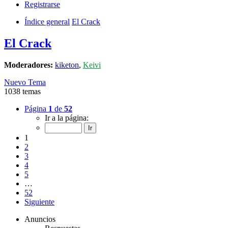
Registrarse
Índice general
El Crack
El Crack
Moderadores:
kiketon
,
Keivi
Nuevo Tema
1038 temas
Página
1
de
52
Ir a la página:
1
2
3
4
5
…
52
Siguiente
Anuncios