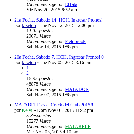
Último mensaje
por
ElTata
Vie Nov 20, 2015 8:52 am
21a Fecha, Sabado 14, HCH, Ingresar Pronos!
por
kiketon
»
Jue Nov 12, 2015 12:06 pm
13
Respuestas
29671
Vistas
Último mensaje
por
Fieldbrook
Sab Nov 14, 2015 1:58 pm
20a Fecha, Sabado 7, HCH, Ingresar Pronos! 0
por
kiketon
»
Jue Nov 05, 2015 3:16 pm
1
2
16
Respuestas
48878
Vistas
Último mensaje
por
MATADOR
Sab Nov 07, 2015 1:58 pm
MATABELE es el Crack del Club 2015!!
por
Keivi
»
Dom Nov 01, 2015 11:42 pm
8
Respuestas
15277
Vistas
Último mensaje
por
MATABELE
Mar Nov 03, 2015 4:10 pm