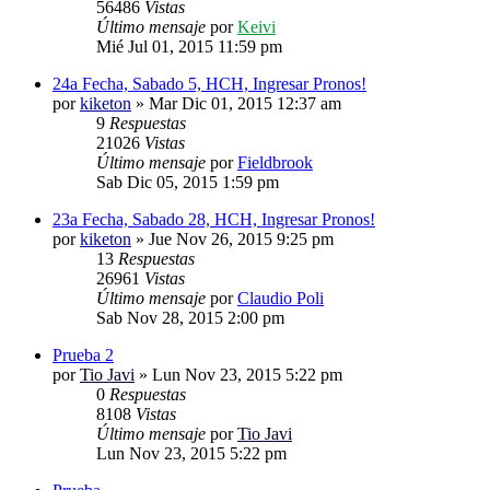
56486
Vistas
Último mensaje
por
Keivi
Mié Jul 01, 2015 11:59 pm
24a Fecha, Sabado 5, HCH, Ingresar Pronos!
por
kiketon
»
Mar Dic 01, 2015 12:37 am
9
Respuestas
21026
Vistas
Último mensaje
por
Fieldbrook
Sab Dic 05, 2015 1:59 pm
23a Fecha, Sabado 28, HCH, Ingresar Pronos!
por
kiketon
»
Jue Nov 26, 2015 9:25 pm
13
Respuestas
26961
Vistas
Último mensaje
por
Claudio Poli
Sab Nov 28, 2015 2:00 pm
Prueba 2
por
Tio Javi
»
Lun Nov 23, 2015 5:22 pm
0
Respuestas
8108
Vistas
Último mensaje
por
Tio Javi
Lun Nov 23, 2015 5:22 pm