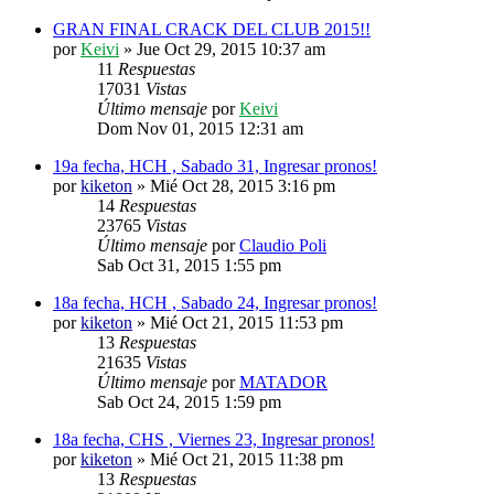
GRAN FINAL CRACK DEL CLUB 2015!!
por
Keivi
»
Jue Oct 29, 2015 10:37 am
11
Respuestas
17031
Vistas
Último mensaje
por
Keivi
Dom Nov 01, 2015 12:31 am
19a fecha, HCH , Sabado 31, Ingresar pronos!
por
kiketon
»
Mié Oct 28, 2015 3:16 pm
14
Respuestas
23765
Vistas
Último mensaje
por
Claudio Poli
Sab Oct 31, 2015 1:55 pm
18a fecha, HCH , Sabado 24, Ingresar pronos!
por
kiketon
»
Mié Oct 21, 2015 11:53 pm
13
Respuestas
21635
Vistas
Último mensaje
por
MATADOR
Sab Oct 24, 2015 1:59 pm
18a fecha, CHS , Viernes 23, Ingresar pronos!
por
kiketon
»
Mié Oct 21, 2015 11:38 pm
13
Respuestas