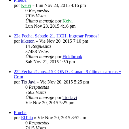
Prueba
por
Keivi
»
Lun Nov 23, 2015 4:16 pm
0
Respuestas
7916
Vistas
Último mensaje
por
Keivi
Lun Nov 23, 2015 4:16 pm
22a Fecha, Sabado 21, HCH, Ingresar Pronos!
por
kiketon
»
Vie Nov 20, 2015 7:10 pm
14
Respuestas
37488
Vistas
Último mensaje
por
Fieldbrook
Sab Nov 21, 2015 1:59 pm
22° Fecha 21-nov.-15 COND . Ganad. 9 últimas carreras +
Crim
por
Tio Javi
»
Vie Nov 20, 2015 5:25 pm
0
Respuestas
7662
Vistas
Último mensaje
por
Tio Javi
Vie Nov 20, 2015 5:25 pm
Prueba
por
ElTata
»
Vie Nov 20, 2015 8:52 am
0
Respuestas
7415
Vistas