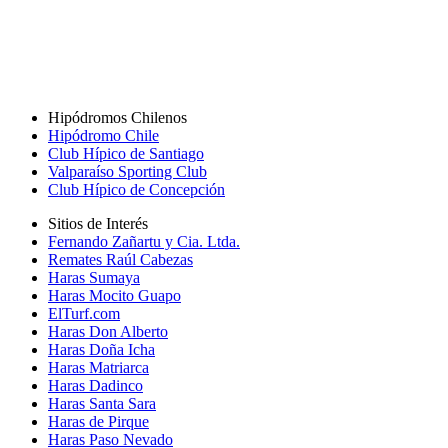
Hipódromos Chilenos
Hipódromo Chile
Club Hípico de Santiago
Valparaíso Sporting Club
Club Hípico de Concepción
Sitios de Interés
Fernando Zañartu y Cia. Ltda.
Remates Raúl Cabezas
Haras Sumaya
Haras Mocito Guapo
ElTurf.com
Haras Don Alberto
Haras Doña Icha
Haras Matriarca
Haras Dadinco
Haras Santa Sara
Haras de Pirque
Haras Paso Nevado