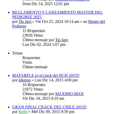
Dom Dic 14, 2025 12:01 pm
REGLAMENTO Y LANZAMIENTO MASTER DEL
PEDIGREE 2025
por
Tio Javi
»
Vie Oct 25, 2024 10:14 am
» en
Master del
Pedigree
11
Respuestas
23926
Vistas
Último mensaje
por
Tio Javi
Lun Dic 02, 2024 1:07 pm
Temas
Respuestas
Vistas
Último mensaje
MATABELE es el crack del HCH 2015!!
por
kiketon
»
Lun Dic 14, 2015 4:00 pm
10
Respuestas
21872
Vistas
Último mensaje
por
MAXIMO-MAN
Vie Dic 18, 2015 9:19 am
GRAN FINAL CRACK DEL CHILE 2015!!
por
Keivi
»
Mié Dic 09, 2015 8:59 pm