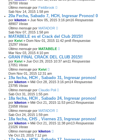
29700
Vistas
Último mensaje
por
Fieldbrook
Sab Nov 14, 2015 1:58 pm
20a Fecha, Sabado 7, HCH, Ingresar Pronos! 0
por
kiketon
»
Jue Nov 05, 2015 3:16 pm
16
Respuestas
48907
Vistas
Último mensaje
por
MATADOR
Sab Nov 07, 2015 1:58 pm
MATABELE es el Crack del Club 2015!!
por
Keivi
»
Dom Nov 01, 2015 11:42 pm
8
Respuestas
15297
Vistas
Último mensaje
por
MATABELE
Mar Nov 03, 2015 4:10 pm
GRAN FINAL CRACK DEL CLUB 2015!!
por
Keivi
»
Jue Oct 29, 2015 10:37 am
11
Respuestas
17051
Vistas
Último mensaje
por
Keivi
Dom Nov 01, 2015 12:31 am
19a fecha, HCH , Sabado 31, Ingresar pronos!
por
kiketon
»
Mié Oct 28, 2015 3:16 pm
14
Respuestas
23795
Vistas
Último mensaje
por
Claudio Poli
Sab Oct 31, 2015 1:55 pm
18a fecha, HCH , Sabado 24, Ingresar pronos!
por
kiketon
»
Mié Oct 21, 2015 11:53 pm
13
Respuestas
21658
Vistas
Último mensaje
por
MATADOR
Sab Oct 24, 2015 1:59 pm
18a fecha, CHS , Viernes 23, Ingresar pronos!
por
kiketon
»
Mié Oct 21, 2015 11:38 pm
13
Respuestas
21026
Vistas
Último mensaje
por
kiketon
Vie Oct 23, 2015 7:12 pm
17a fecha, HCH , Sabado 17, Ingresar pronos