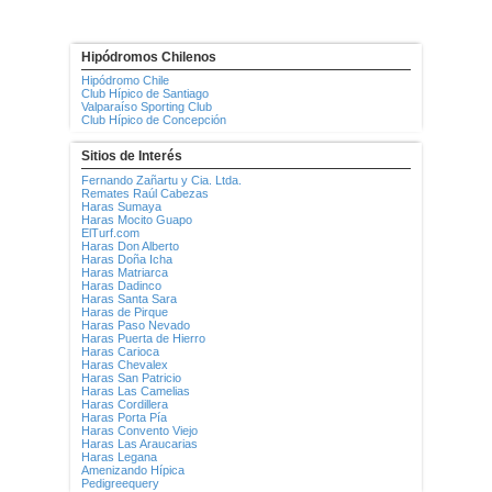
Hipódromos Chilenos
Hipódromo Chile
Club Hípico de Santiago
Valparaíso Sporting Club
Club Hípico de Concepción
Sitios de Interés
Fernando Zañartu y Cia. Ltda.
Remates Raúl Cabezas
Haras Sumaya
Haras Mocito Guapo
ElTurf.com
Haras Don Alberto
Haras Doña Icha
Haras Matriarca
Haras Dadinco
Haras Santa Sara
Haras de Pirque
Haras Paso Nevado
Haras Puerta de Hierro
Haras Carioca
Haras Chevalex
Haras San Patricio
Haras Las Camelias
Haras Cordillera
Haras Porta Pía
Haras Convento Viejo
Haras Las Araucarias
Haras Legana
Amenizando Hípica
Pedigreequery