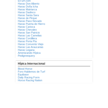
ElTurf.com
Haras Don Alberto
Haras Doña Icha
Haras Matriarca
Haras Dadinco
Haras Santa Sara
Haras de Pirque
Haras Paso Nevado
Haras Puerta de Hierro
Haras Carioca
Haras Chevalex
Haras San Patricio
Haras Las Camelias
Haras Cordillera
Haras Porta Pía
Haras Convento Viejo
Haras Las Araucarias
Haras Legana
Amenizando Hípica
Pedigreequery
Hípica Internacional
Blood Horse
Foro Hablemos de Turf
Equibase
Daily Racing Form
Horse Racing Nation