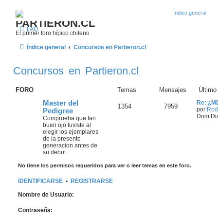
¿Qué esperas? Regístrate como usuario en Partieron
PARTIERON.CL
FAQ
El primer foro hípico chileno
Índice general
Concursos en Partieron.cl
Concursos en Partieron.cl
FORO
Temas
Mensajes
Último
Master del
Re: ¿M
1354
7959
por
Rodr
Pedigree
Dom Dic
Comprueba que tan
buen ojo tuviste al
elegir los ejemplares
de la presente
generacion antes de
su debut.
No tiene los permisos requeridos para ver o leer temas en este foro.
IDENTIFICARSE
•
REGISTRARSE
Nombre de Usuario:
Contraseña: