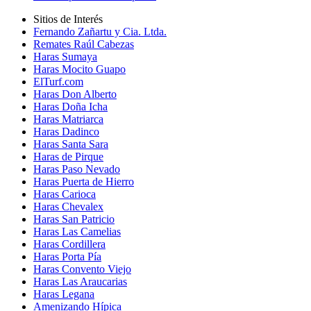
Sitios de Interés
Fernando Zañartu y Cia. Ltda.
Remates Raúl Cabezas
Haras Sumaya
Haras Mocito Guapo
ElTurf.com
Haras Don Alberto
Haras Doña Icha
Haras Matriarca
Haras Dadinco
Haras Santa Sara
Haras de Pirque
Haras Paso Nevado
Haras Puerta de Hierro
Haras Carioca
Haras Chevalex
Haras San Patricio
Haras Las Camelias
Haras Cordillera
Haras Porta Pía
Haras Convento Viejo
Haras Las Araucarias
Haras Legana
Amenizando Hípica