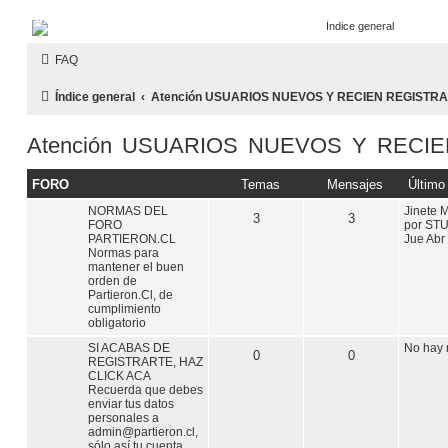
¿Qué esperas? Regístrate como usuario en Partieron.cl
PARTIERON.CL
FAQ
El primer foro hípico chileno
Índice general
Atención USUARIOS NUEVOS Y RECIEN REGISTR
Obviar
Atención USUARIOS NUEVOS Y RECI
FORO
Temas
Mensajes
Último
NORMAS DEL
Jinete
3
3
FORO
por
STU
PARTIERON.CL
Jue Abr
Normas para
mantener el buen
orden de
Partieron.Cl, de
cumplimiento
obligatorio
SI ACABAS DE
No hay
0
0
REGISTRARTE, HAZ
CLICK ACA
Recuerda que debes
enviar tus datos
personales a
admin@partieron.cl
,
sólo así tu cuenta