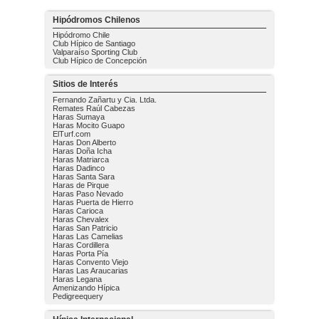
Hipódromos Chilenos
Hipódromo Chile
Club Hípico de Santiago
Valparaíso Sporting Club
Club Hípico de Concepción
Sitios de Interés
Fernando Zañartu y Cia. Ltda.
Remates Raúl Cabezas
Haras Sumaya
Haras Mocito Guapo
ElTurf.com
Haras Don Alberto
Haras Doña Icha
Haras Matriarca
Haras Dadinco
Haras Santa Sara
Haras de Pirque
Haras Paso Nevado
Haras Puerta de Hierro
Haras Carioca
Haras Chevalex
Haras San Patricio
Haras Las Camelias
Haras Cordillera
Haras Porta Pía
Haras Convento Viejo
Haras Las Araucarias
Haras Legana
Amenizando Hípica
Pedigreequery