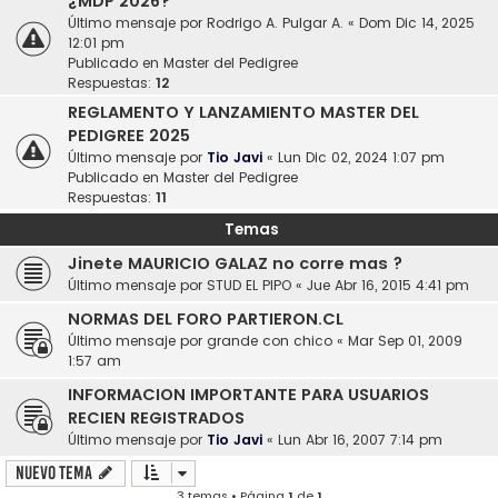
¿MDP 2026?
Último mensaje por
Rodrigo A. Pulgar A.
«
Dom Dic 14, 2025
12:01 pm
Publicado en
Master del Pedigree
Respuestas:
12
REGLAMENTO Y LANZAMIENTO MASTER DEL
PEDIGREE 2025
Último mensaje por
Tio Javi
«
Lun Dic 02, 2024 1:07 pm
Publicado en
Master del Pedigree
Respuestas:
11
Temas
Jinete MAURICIO GALAZ no corre mas ?
Último mensaje por
STUD EL PIPO
«
Jue Abr 16, 2015 4:41 pm
NORMAS DEL FORO PARTIERON.CL
Último mensaje por
grande con chico
«
Mar Sep 01, 2009
1:57 am
INFORMACION IMPORTANTE PARA USUARIOS
RECIEN REGISTRADOS
Último mensaje por
Tio Javi
«
Lun Abr 16, 2007 7:14 pm
Nuevo Tema
3 temas • Página
1
de
1