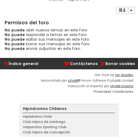
Ir a
Permisos del foro
No puede
abrir nuevos temas en este Foro
No puede
responder a temas en este Foro
No puede
editar sus mensajes en este Foro
No puede
borrar sus mensajes en este Foro
No puede
enviar adjuntos en este Foro
Índice general
Contáctenos
Borrar cookies
Flat Style by
Ian Bradley
Desarrollado por
phpBB
® Forum Software © phpBB Limited
Traducción al español por
phpBB España
Privacidad
|
Condiciones
Hipódromos Chilenos
Hipódromo Chile
Club Hípico de Santiago
Valparaíso Sporting Club
Club Hípico de Concepción