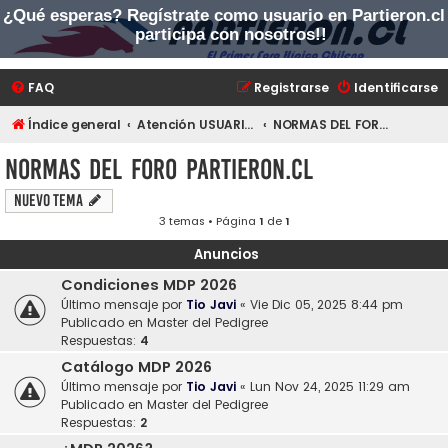
¿Qué esperas? Regístrate como usuario en Partieron.cl
PARTIERON.CL
participa con nosotros!!
El primer foro hípico chileno
FAQ
Registrarse
Identificarse
Índice general
Atención USUARIOS NUEVOS Y RECIEN REGISTRADOS
NORMAS DEL FORO PARTIERON.CL
NORMAS DEL FORO PARTIERON.CL
Nuevo Tema
3 temas • Página
1
de
1
Anuncios
Condiciones MDP 2026
Último mensaje por
Tio Javi
«
Vie Dic 05, 2025 8:44 pm
Publicado en
Master del Pedigree
Respuestas:
4
Catálogo MDP 2026
Último mensaje por
Tio Javi
«
Lun Nov 24, 2025 11:29 am
Publicado en
Master del Pedigree
Respuestas:
2