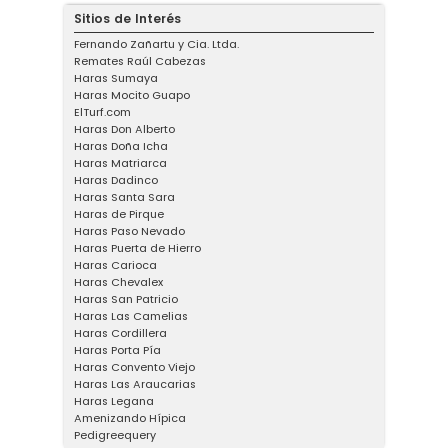
Sitios de Interés
Fernando Zañartu y Cia. Ltda.
Remates Raúl Cabezas
Haras Sumaya
Haras Mocito Guapo
ElTurf.com
Haras Don Alberto
Haras Doña Icha
Haras Matriarca
Haras Dadinco
Haras Santa Sara
Haras de Pirque
Haras Paso Nevado
Haras Puerta de Hierro
Haras Carioca
Haras Chevalex
Haras San Patricio
Haras Las Camelias
Haras Cordillera
Haras Porta Pía
Haras Convento Viejo
Haras Las Araucarias
Haras Legana
Amenizando Hípica
Pedigreequery