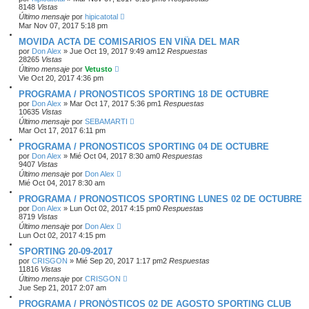
8148
Vistas
Último mensaje
por
hipicatotal
Mar Nov 07, 2017 5:18 pm
MOVIDA ACTA DE COMISARIOS EN VIÑA DEL MAR
por
Don Alex
»
Jue Oct 19, 2017 9:49 am
12
Respuestas
28265
Vistas
Último mensaje
por
Vetusto
Vie Oct 20, 2017 4:36 pm
PROGRAMA / PRONOSTICOS SPORTING 18 DE OCTUBRE
por
Don Alex
»
Mar Oct 17, 2017 5:36 pm
1
Respuestas
10635
Vistas
Último mensaje
por
SEBAMARTI
Mar Oct 17, 2017 6:11 pm
PROGRAMA / PRONOSTICOS SPORTING 04 DE OCTUBRE
por
Don Alex
»
Mié Oct 04, 2017 8:30 am
0
Respuestas
9407
Vistas
Último mensaje
por
Don Alex
Mié Oct 04, 2017 8:30 am
PROGRAMA / PRONOSTICOS SPORTING LUNES 02 DE OCTUBRE
por
Don Alex
»
Lun Oct 02, 2017 4:15 pm
0
Respuestas
8719
Vistas
Último mensaje
por
Don Alex
Lun Oct 02, 2017 4:15 pm
SPORTING 20-09-2017
por
CRISGON
»
Mié Sep 20, 2017 1:17 pm
2
Respuestas
11816
Vistas
Último mensaje
por
CRISGON
Jue Sep 21, 2017 2:07 am
PROGRAMA / PRONÓSTICOS 02 DE AGOSTO SPORTING CLUB