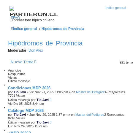
¿Qué esperas? Regístrate como usuario en Partieron
PARTIERON.CL
FAQ
El primer foro hípico chileno
Índice general
Hipódromos de Provincia
Hipódromos de Provincia
Moderador:
Don Alex
Nuevo Tema
921 tem
Anuncios
Respuestas
Vistas
Último mensaje
Condiciones MDP 2026
por
Tio Javi
»
Vie Nov 21, 2025 11:05 pm
» en
Master del Pedigree
4
Respuestas
7701
Vistas
Último mensaje
por
Tio Javi
Vie Dic 05, 2025 8:44 pm
Catálogo MDP 2026
por
Tio Javi
»
Jue Nov 20, 2025 1:37 pm
» en
Master del Pedigree
2
Respuestas
8216
Vistas
Último mensaje
por
Tio Javi
Lun Nov 24, 2025 11:29 am