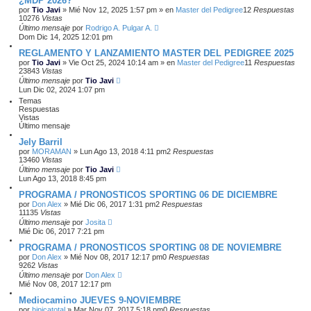
¿MDP 2026?
por
Tio Javi
»
Mié Nov 12, 2025 1:57 pm
» en
Master del Pedigree
12
Respuestas
10276
Vistas
Último mensaje
por
Rodrigo A. Pulgar A.
Dom Dic 14, 2025 12:01 pm
REGLAMENTO Y LANZAMIENTO MASTER DEL PEDIGREE 2025
por
Tio Javi
»
Vie Oct 25, 2024 10:14 am
» en
Master del Pedigree
11
Respuestas
23843
Vistas
Último mensaje
por
Tio Javi
Lun Dic 02, 2024 1:07 pm
Temas
Respuestas
Vistas
Último mensaje
Jely Barril
por
MORAMAN
»
Lun Ago 13, 2018 4:11 pm
2
Respuestas
13460
Vistas
Último mensaje
por
Tio Javi
Lun Ago 13, 2018 8:45 pm
PROGRAMA / PRONOSTICOS SPORTING 06 DE DICIEMBRE
por
Don Alex
»
Mié Dic 06, 2017 1:31 pm
2
Respuestas
11135
Vistas
Último mensaje
por
Josita
Mié Dic 06, 2017 7:21 pm
PROGRAMA / PRONOSTICOS SPORTING 08 DE NOVIEMBRE
por
Don Alex
»
Mié Nov 08, 2017 12:17 pm
0
Respuestas
9262
Vistas
Último mensaje
por
Don Alex
Mié Nov 08, 2017 12:17 pm
Mediocamino JUEVES 9-NOVIEMBRE
por
hipicatotal
»
Mar Nov 07, 2017 5:18 pm
0
Respuestas