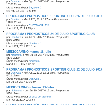
por
Don Alex
»
Mar Ago 01, 2017 4:48 pm
1
Respuestas
10100
Vistas
Último mensaje
por
Bayakoa
Mié Ago 02, 2017 1:51 pm
PROGRAMA / PRONOSTICOS SPORTING CLUB 26 DE JULIO 2017
por
Don Alex
»
Mié Jul 26, 2017 8:27 am
4
Respuestas
14014
Vistas
Último mensaje
por
EMETT--CHILE
Jue Jul 27, 2017 9:25 pm
PROGRAMA / PRONÓSTICOS 24 DE JULIO SPORTING CLUB
por
Don Alex
»
Lun Jul 24, 2017 12:15 am
0
Respuestas
8700
Vistas
Último mensaje
por
Don Alex
Lun Jul 24, 2017 12:15 am
MEDIOCAMINO martes 18-julio
por
hipicatotal
»
Mar Jul 18, 2017 1:32 pm
0
Respuestas
8530
Vistas
Último mensaje
por
hipicatotal
Mar Jul 18, 2017 1:32 pm
PROGRAMA / PRONOSTICOS SPORTING CLUB 12 DE JULIO 2017
por
Don Alex
»
Mié Jul 12, 2017 12:16 pm
0
Respuestas
8421
Vistas
Último mensaje
por
Don Alex
Mié Jul 12, 2017 12:16 pm
MEDIOCAMINO - Jueves 13-Julio
por
hipicatotal
»
Lun Jul 10, 2017 6:16 pm
1
Respuestas
9451
Vistas
Último mensaje
por
espiritu del viento
Mar Jul 11, 2017 9:42 am