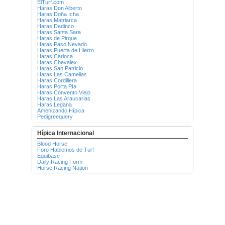
ElTurf.com
Haras Don Alberto
Haras Doña Icha
Haras Matriarca
Haras Dadinco
Haras Santa Sara
Haras de Pirque
Haras Paso Nevado
Haras Puerta de Hierro
Haras Carioca
Haras Chevalex
Haras San Patricio
Haras Las Camelias
Haras Cordillera
Haras Porta Pía
Haras Convento Viejo
Haras Las Araucarias
Haras Legana
Amenizando Hípica
Pedigreequery
Hípica Internacional
Blood Horse
Foro Hablemos de Turf
Equibase
Daily Racing Form
Horse Racing Nation