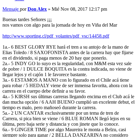
Mensaje
por
Don Alex
»
Mié Nov 08, 2017 12:17 pm
Buenas tardes Señores ¡¡¡
nos vamos con algo para la jornada de hoy en Viña del Mar
http://www.sporting.cl/pdf_volantes/pdf_vsc/14458.pdf
1a.- 6 BEST GLORY RYE hará el tren a su antojo de la mano de
Elias Toledo / 8 SAXOFONISTA antes de la carrera hay que fijarse
en el dividendo, si paga menos de 20 hay que ponerlo.
2a.- 5 INDY GO lo suyo es la regularidad, con M&M esta vez sale
de pobre / 1 DULCE BOQUITA es la contra indicada, no viene de
llegar lejos y el cajón 1 le favorece bastante.
3a.- 6 ESTAMOS A MANO con lo figurado en el Chile acá tiene
para robar / 5 HEDALY viene de ser inmensa favorita, ahora con la
carrera en el cuerpo debe definir a su favor.
4a.- 5 KIRSH sus últimas carreras llegando encima en el Club acá le
dan mucha opción / 6 AAH BUENO cumplió un excelente debut, el
tiempo es malo, pero mañoseó durante la carrera.
5a.- 2 UN CANTAR exclusivamente por un tema de tren de
Carrera, si pica bien se viene / 6 BLUE ROMAN llegó lejos en su
última, pero baja serie y distancia y con jinete que lo conoce.
6a.- 9 GINGER TIME por algo Maureira le monta a Belzu, casi
siempre solo para ganar / 2 BELLA DANZARINA no considero