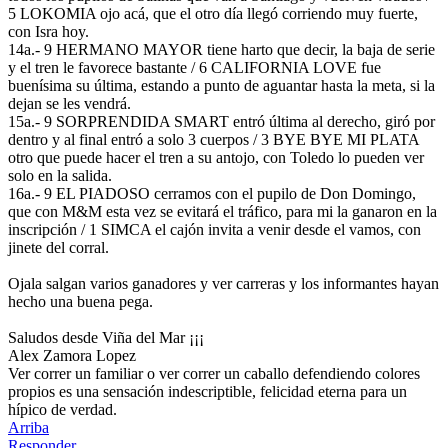
5 LOKOMIA ojo acá, que el otro día llegó corriendo muy fuerte,
con Isra hoy.
14a.- 9 HERMANO MAYOR tiene harto que decir, la baja de serie
y el tren le favorece bastante / 6 CALIFORNIA LOVE fue
buenísima su última, estando a punto de aguantar hasta la meta, si la
dejan se les vendrá.
15a.- 9 SORPRENDIDA SMART entró última al derecho, giró por
dentro y al final entró a solo 3 cuerpos / 3 BYE BYE MI PLATA
otro que puede hacer el tren a su antojo, con Toledo lo pueden ver
solo en la salida.
16a.- 9 EL PIADOSO cerramos con el pupilo de Don Domingo,
que con M&M esta vez se evitará el tráfico, para mi la ganaron en la
inscripción / 1 SIMCA el cajón invita a venir desde el vamos, con
jinete del corral.
Ojala salgan varios ganadores y ver carreras y los informantes hayan
hecho una buena pega.
Saludos desde Viña del Mar ¡¡¡
Alex Zamora Lopez
Ver correr un familiar o ver correr un caballo defendiendo colores
propios es una sensación indescriptible, felicidad eterna para un
hípico de verdad.
Arriba
Responder