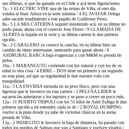
sus últimas, si que ha ganado en el Chile y acá tiene figuraciones.
7a.- 1 ELECTRIC VINE una de las reinas de Viña, el otro día
volaba al final. Ahora en la serie mínima / 4 EL AVATAR Ortega
sabe sacarle rendimiento a este pupilo de Guillermo Perez.
8a.- 5 LA MIA CATERINA seguiré insistiendo acá, en su última no
pudo pasar, ahora con el correcto Jose Flores / 9 LLAMADA DE
ALERTA la bajada en la serie y su última carrera le dan primera
opción.
9a.- 2 CABALERO ya conoce la cancha, en su última hizo un
cambio de ritmo interesante, tanteando para ganar ahora / 6
ASDRUBAL BARCA baja exigencias y con M&M es prenda de
pelea.
10a.- 1 MARANGUTU corriendo con luz natural y con los de su
edad es otra cosa / 4 ERRE – DOS tiene un primero y un segundo
en esta pista, así que su regularidad le dan nuestro voto con
tranquilidad.
11a.- 5 LA ENVIDIA menuda en su peso físico, pero con una
ligereza que le favorece en esta carrera / 3 PELUSA LIDER le
sacaron las anteojeras y los tapones y se puso a correr un poco más.
12a.- 11 PUERTO TRIPOLI con los 51 kilos de Ariel Zuñiga le dan
primera opción a mi entender, ojala se de / 2 ROYAL DUMPING
vuelve a la pista donde ya sabe de victorias clásicas en la arena
pesada de Viña.
13a.- 2 INDIECITO le favorece la baja de distancia, ha pasado con
todos los pupilos de Salinas que van a Santiago y vuelven virados /