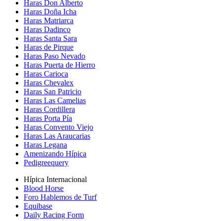
Haras Don Alberto
Haras Doña Icha
Haras Matriarca
Haras Dadinco
Haras Santa Sara
Haras de Pirque
Haras Paso Nevado
Haras Puerta de Hierro
Haras Carioca
Haras Chevalex
Haras San Patricio
Haras Las Camelias
Haras Cordillera
Haras Porta Pía
Haras Convento Viejo
Haras Las Araucarias
Haras Legana
Amenizando Hípica
Pedigreequery
Hípica Internacional
Blood Horse
Foro Hablemos de Turf
Equibase
Daily Racing Form