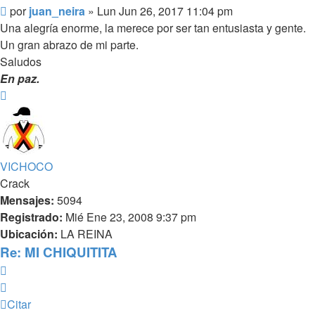
Mensaje
por
juan_neira
»
Lun Jun 26, 2017 11:04 pm
Una alegría enorme, la merece por ser tan entusiasta y gente.
Un gran abrazo de mi parte.
Saludos
En paz.
Arriba
VICHOCO
Crack
Mensajes:
5094
Registrado:
Mié Ene 23, 2008 9:37 pm
Ubicación:
LA REINA
Re: MI CHIQUITITA
Citar
Citar