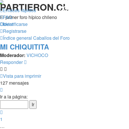
PARTIERON.CL
¿Qué esperas? Regíst
Enlaces rápidos
El primer foro hípico chileno
FAQ
Obviar
Identificarse
Registrarse
Índice general
Caballos del Foro
MI CHIQUITITA
Moderador:
VICHOCO
Responder
Vista para imprimir
127 mensajes
Página
8
Ir a la página:
de
9
Anterior
1
…