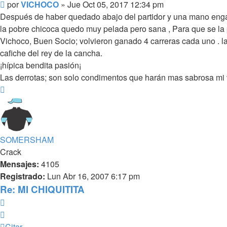
Mensaje
por
VICHOCO
»
Jue Oct 05, 2017 12:34 pm
Después de haber quedado abajo del partidor y una mano engan
la pobre chicoca quedo muy pelada pero sana , Para que se la
Vichoco, Buen Socio; volvieron ganado 4 carreras cada uno . l
cafiche del rey de la cancha.
¡hípica bendita pasión¡
Las derrotas; son solo condimentos que harán mas sabrosa mi v
Arriba
SOMERSHAM
Crack
Mensajes:
4105
Registrado:
Lun Abr 16, 2007 6:17 pm
Re: MI CHIQUITITA
Citar
Citar