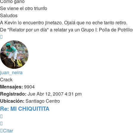
Como gano
Se viene el otro triunfo
Saludos
A Kevin lo encuentro jinetazo. Ojalá que no eche tanto retiro.
De "Relator por un día" a relatar ya un Grupo I: Polla de Potri
Arriba
juan_neira
Crack
Mensajes:
9904
Registrado:
Jue Abr 12, 2007 4:31 pm
Ubicación:
Santiago Centro
Re: MI CHIQUITITA
Citar
Citar