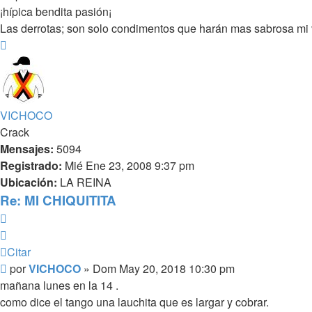
¡hípica bendita pasión¡
Las derrotas; son solo condimentos que harán mas sabrosa mi v
Arriba
VICHOCO
Crack
Mensajes:
5094
Registrado:
Mié Ene 23, 2008 9:37 pm
Ubicación:
LA REINA
Re: MI CHIQUITITA
Citar
Citar
Mensaje
por
VICHOCO
»
Dom May 20, 2018 10:30 pm
mañana lunes en la 14 .
como dice el tango una lauchita que es largar y cobrar.