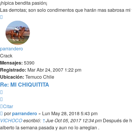
¡hípica bendita pasión¡
Las derrotas; son solo condimentos que harán mas sabrosa mi v
Arriba
parrandero
Crack
Mensajes:
5390
Registrado:
Mar Abr 24, 2007 1:22 pm
Ubicación:
Temuco Chile
Re: MI CHIQUITITA
Citar
Citar
Mensaje
por
parrandero
»
Lun May 28, 2018 5:43 pm
VICHOCO
escribió:
↑
Jue Oct 05, 2017 12:34 pm
Después de ha
alberto la semana pasada y aun no lo arreglan .