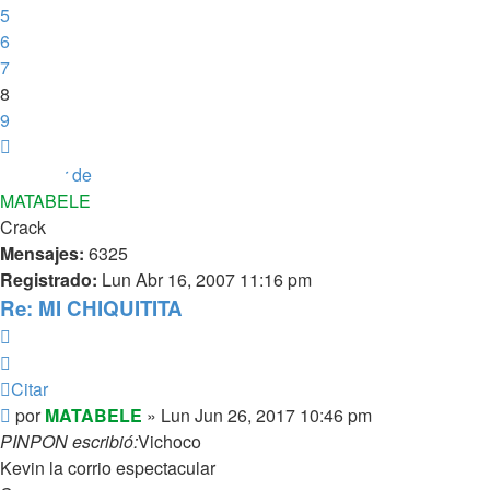
5
6
7
8
9
Siguiente
MATABELE
Crack
Mensajes:
6325
Registrado:
Lun Abr 16, 2007 11:16 pm
Re: MI CHIQUITITA
Citar
Citar
Mensaje
por
MATABELE
»
Lun Jun 26, 2017 10:46 pm
PINPON escribió:
Vichoco
Kevin la corrio espectacular