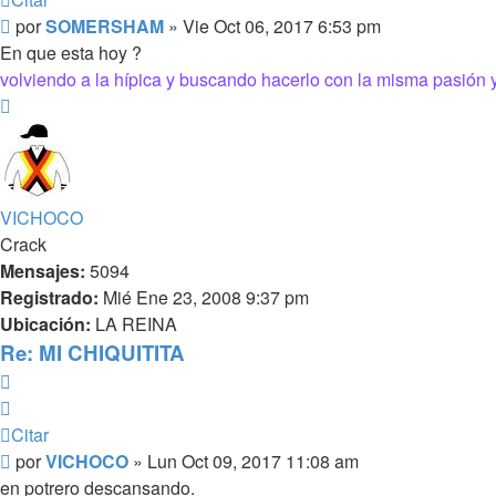
Mensaje
por
SOMERSHAM
»
Vie Oct 06, 2017 6:53 pm
En que esta hoy ?
volviendo a la hípica y buscando hacerlo con la misma pasión 
Arriba
VICHOCO
Crack
Mensajes:
5094
Registrado:
Mié Ene 23, 2008 9:37 pm
Ubicación:
LA REINA
Re: MI CHIQUITITA
Citar
Citar
Mensaje
por
VICHOCO
»
Lun Oct 09, 2017 11:08 am
en potrero descansando.