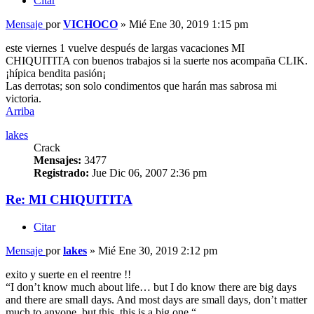
Citar
Mensaje
por
VICHOCO
»
Mié Ene 30, 2019 1:15 pm
este viernes 1 vuelve después de largas vacaciones MI
CHIQUITITA con buenos trabajos si la suerte nos acompaña CLIK.
¡hípica bendita pasión¡
Las derrotas; son solo condimentos que harán mas sabrosa mi
victoria.
Arriba
lakes
Crack
Mensajes:
3477
Registrado:
Jue Dic 06, 2007 2:36 pm
Re: MI CHIQUITITA
Citar
Mensaje
por
lakes
»
Mié Ene 30, 2019 2:12 pm
exito y suerte en el reentre !!
“I don’t know much about life… but I do know there are big days
and there are small days. And most days are small days, don’t matter
much to anyone, but this, this is a big one.“