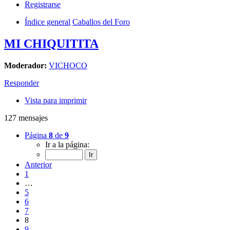
Registrarse
Índice general
Caballos del Foro
MI CHIQUITITA
Moderador:
VICHOCO
Responder
Vista para imprimir
127 mensajes
Página
8
de
9
Ir a la página:
Anterior
1
…
5
6
7
8
9