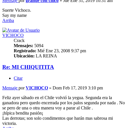
Mensaje
por
grande con chico
»
Jue Ene 31, 2019 10:31 am
Suerte Vichoco.
Say my name
Arriba
VICHOCO
Crack
Mensajes:
5094
Registrado:
Mié Ene 23, 2008 9:37 pm
Ubicación:
LA REINA
Re: MI CHIQUITITA
Citar
Mensaje
por
VICHOCO
»
Dom Feb 17, 2019 3:10 pm
Feliz ayer sábado en el Chile volvió la yegua. Segunda era la
ganadora pero quedo encerrada por los palos segunda por nada . No
se pero de una o otra manera voy a parar al Chile .
¡hípica bendita pasión¡
Las derrotas; son solo condimentos que harán mas sabrosa mi
victoria.