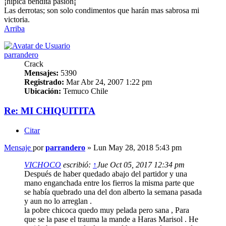
¡hípica bendita pasión¡
Las derrotas; son solo condimentos que harán mas sabrosa mi
victoria.
Arriba
parrandero
Crack
Mensajes:
5390
Registrado:
Mar Abr 24, 2007 1:22 pm
Ubicación:
Temuco Chile
Re: MI CHIQUITITA
Citar
Mensaje
por
parrandero
»
Lun May 28, 2018 5:43 pm
VICHOCO
escribió:
↑
Jue Oct 05, 2017 12:34 pm
Después de haber quedado abajo del partidor y una
mano enganchada entre los fierros la misma parte que
se había quebrado una del don alberto la semana pasada
y aun no lo arreglan .
la pobre chicoca quedo muy pelada pero sana , Para
que se la pase el trauma la mande a Haras Marisol . He