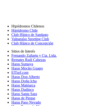
Hipódromos Chilenos
Hipódromo Chile
Club Hípico de Santiago
Valparaíso Sporting Club
Club Hípico de Concepción
Sitios de Interés
Fernando Zañartu y Cia. Ltda.
Remates Raúl Cabezas
Haras Sumaya
Haras Mocito Guapo
ElTurf.com
Haras Don Alberto
Haras Doña Icha
Haras Matriarca
Haras Dadinco
Haras Santa Sara
Haras de Pirque
Haras Paso Nevado