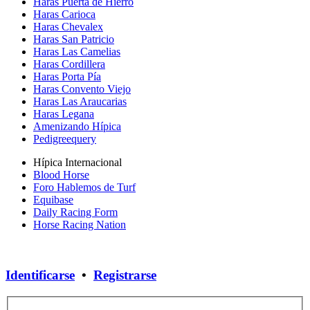
Haras Puerta de Hierro
Haras Carioca
Haras Chevalex
Haras San Patricio
Haras Las Camelias
Haras Cordillera
Haras Porta Pía
Haras Convento Viejo
Haras Las Araucarias
Haras Legana
Amenizando Hípica
Pedigreequery
Hípica Internacional
Blood Horse
Foro Hablemos de Turf
Equibase
Daily Racing Form
Horse Racing Nation
Identificarse
•
Registrarse