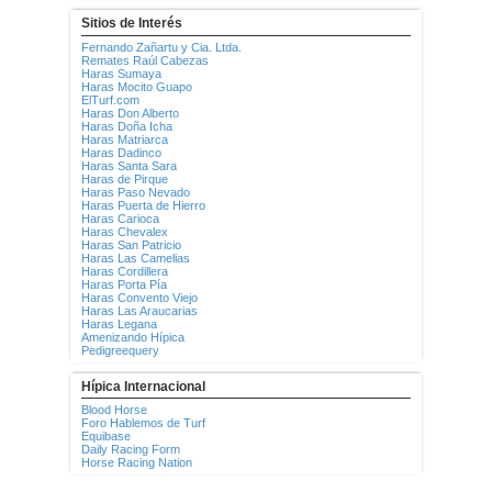
Sitios de Interés
Fernando Zañartu y Cia. Ltda.
Remates Raúl Cabezas
Haras Sumaya
Haras Mocito Guapo
ElTurf.com
Haras Don Alberto
Haras Doña Icha
Haras Matriarca
Haras Dadinco
Haras Santa Sara
Haras de Pirque
Haras Paso Nevado
Haras Puerta de Hierro
Haras Carioca
Haras Chevalex
Haras San Patricio
Haras Las Camelias
Haras Cordillera
Haras Porta Pía
Haras Convento Viejo
Haras Las Araucarias
Haras Legana
Amenizando Hípica
Pedigreequery
Hípica Internacional
Blood Horse
Foro Hablemos de Turf
Equibase
Daily Racing Form
Horse Racing Nation