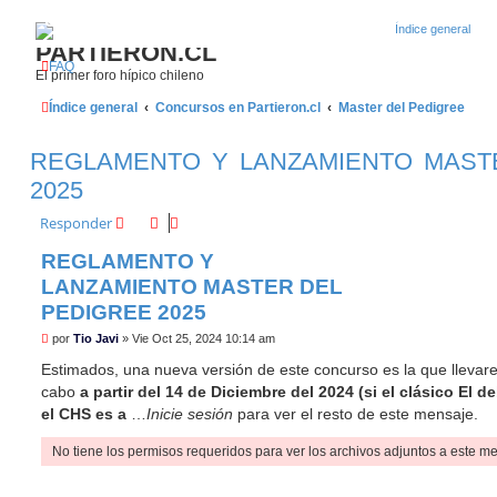
¿Qué esperas? Regístrate como usuario en Partieron
PARTIERON.CL
FAQ
El primer foro hípico chileno
Índice general
Concursos en Partieron.cl
Master del Pedigree
REGLAMENTO Y LANZAMIENTO MAST
2025
Responder
REGLAMENTO Y
LANZAMIENTO MASTER DEL
PEDIGREE 2025
M
por
Tio Javi
»
Vie Oct 25, 2024 10:14 am
e
n
Estimados, una nueva versión de este concurso es la que lleva
s
cabo
a partir del 14 de Diciembre del 2024 (si el clásico El d
a
j
el CHS es a
…
Inicie sesión
para ver el resto de este mensaje.
e
No tiene los permisos requeridos para ver los archivos adjuntos a este m